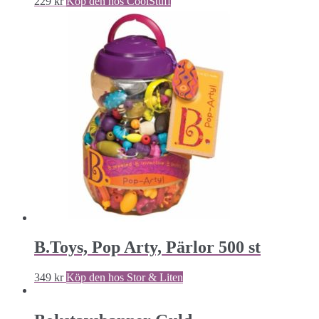
229
kr
Köp den hos CoolStuff
B.Toys, Pop Arty, Pärlor 500 st
349
kr
Köp den hos Stor & Liten