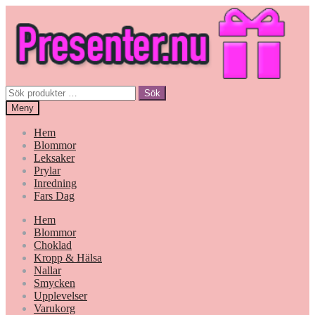
Hoppa
Gå
till
till
navigering
innehåll
Sök
Sök
efter:
Meny
Hem
Blommor
Leksaker
Prylar
Inredning
Fars Dag
Hem
Blommor
Choklad
Kropp & Hälsa
Nallar
Smycken
Upplevelser
Varukorg