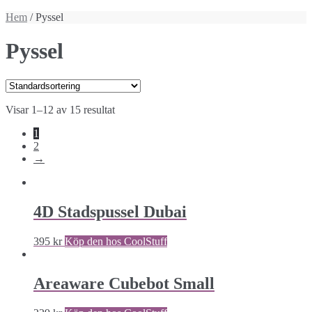
Hem
/ Pyssel
Pyssel
Visar 1–12 av 15 resultat
1
2
→
4D Stadspussel Dubai
395
kr
Köp den hos CoolStuff
Areaware Cubebot Small