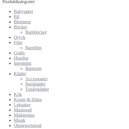
Produktkategorier
Babysaker
Bil
Blommor
Böcker
Barnböcker
Dryck
Film
Barnfilm
Godis
Husdjur
Inredning
Barnrum
Kläder
Accessoarer
Barnkläder
Tonårskläder
Kök
Kropp & Hälsa
Leksaker
Maskerad
Matlagning
Musik
Okategoriserad