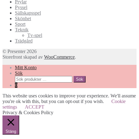
Prylar
Pyssel
Sällskapsspel
Skönhet
Sport
Teknik
Tv-spel
Trädgård
© Presenter 2026
Storefront skapad av
WooCommerce
.
Mitt Konto
Sök
Sök
Sök
efter:
0
This website uses cookies to improve your experience. We'll assume
you're ok with this, but you can opt-out if you wish.
Cookie
settings
ACCEPT
Privacy & Cookies Policy
Stäng