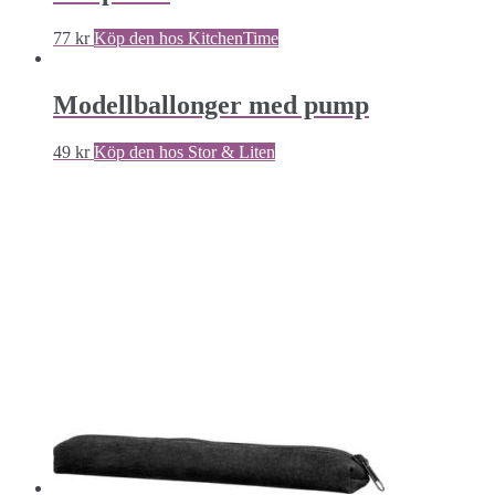
77
kr
Köp den hos KitchenTime
Modellballonger med pump
49
kr
Köp den hos Stor & Liten