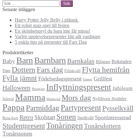
Sök
efter:
Senaste inläggen
Harry Potter Jelly Belly i plåtask
Ett roligt quiz-spel till festen
En skönhetspryl du bara inte får missa!
Varför upplevelsepresenter blir allt vanligare
5 enkla tips på presenter till Fars Dag
Produktetiketter
Barn
Barnbarn
Barnkalas
Baby
Bokmalen
Bilägare
Dottern
Fars dag
Flytta hemifrån
Date
Filmkväll
Fylla jämnt
Födelsedagspresent
Grillfest
Gamer
Inflyttningspresent
Halloween
Jubileum
Husägare
Mamma
Mors dag
Nybliven förälder
Juletid
Maskerad
Pappa
Partypresent
Parmiddag
Pysselkväll
Sonen
Retro
Skolstart
Sportintresserad
Spelkväll
Resa bort
Tonåringen
Studentpresent
Tonårsdottern
Tonårssonen