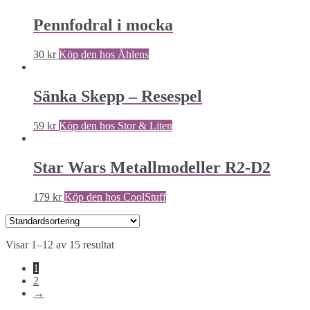
Pennfodral i mocka
30
kr
Köp den hos Åhlens
Sänka Skepp – Resespel
59
kr
Köp den hos Stor & Liten
Star Wars Metallmodeller R2-D2
179
kr
Köp den hos CoolStuff
Visar 1–12 av 15 resultat
1
2
→