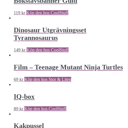
Bokstavsbanner Guld
119
kr
Köp den hos CoolStuff
Dinosaur Utgrävningsset
Tyrannosaurus
149
kr
Köp den hos CoolStuff
Film – Teenage Mutant Ninja Turtles
69
kr
Köp den hos Stor & Liten
IQ-box
89
kr
Köp den hos CoolStuff
Kakpussel