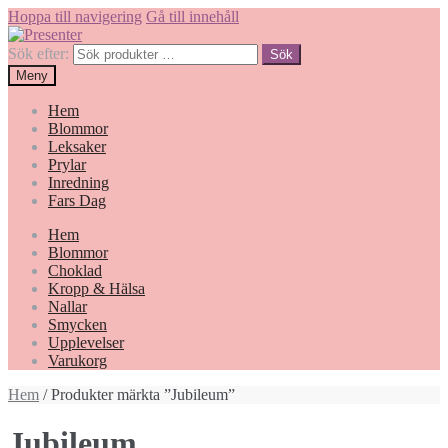
Hoppa till navigering
Gå till innehåll
Sök efter:
Sök
Meny
Hem
Blommor
Leksaker
Prylar
Inredning
Fars Dag
Hem
Blommor
Choklad
Kropp & Hälsa
Nallar
Smycken
Upplevelser
Varukorg
Hem
/ Produkter märkta ”Jubileum”
Jubileum