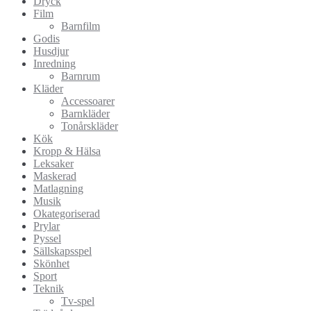
Dryck
Film
Barnfilm
Godis
Husdjur
Inredning
Barnrum
Kläder
Accessoarer
Barnkläder
Tonårskläder
Kök
Kropp & Hälsa
Leksaker
Maskerad
Matlagning
Musik
Okategoriserad
Prylar
Pyssel
Sällskapsspel
Skönhet
Sport
Teknik
Tv-spel