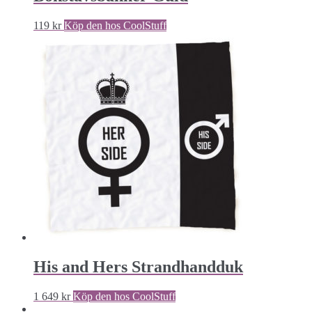
119
kr
Köp den hos CoolStuff
His and Hers Strandhandduk
1 649
kr
Köp den hos CoolStuff