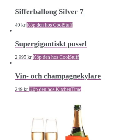
Sifferballong Silver 7
49
kr
Köp den hos CoolStuff
Supergigantiskt pussel
2 995
kr
Köp den hos CoolStuff
Vin- och champagnekylare
249
kr
Köp den hos KitchenTime