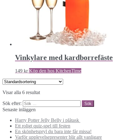
Vinkylare med kardborrefäste
149
kr
Köp den hos KitchenTime
Visar alla 6 resultat
Sök efter:
Senaste inläggen
Harry Potter Jelly Belly i plåtask
Ett roligt quiz-spel till festen
En skönhetspryl du bara inte får missa!
Varför upplevelsepresenter blir allt vanligare