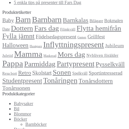
5 enkla tips på presenter till Fars Dag
Produktetiketter
Barn
Barnbarn
Barnkalas
Baby
Bokmalen
Bilägare
Dottern
Fars dag
Flytta hemifrån
Date
Filmkväll
Fylla jämnt
Födelsedagspresent
Grillfest
Gamer
Inflyttningspresent
Halloween
Jubileum
Husägare
Mamma
Mors dag
Nybliven förälder
Juletid
Maskerad
Pappa
Partypresent
Parmiddag
Pysselkväll
Sonen
Retro
Skolstart
Sportintresserad
Spelkväll
Resa bort
Tonåringen
Studentpresent
Tonårsdottern
Tonårssonen
Produktkategorier
Babysaker
Bil
Blommor
Böcker
Barnböcker