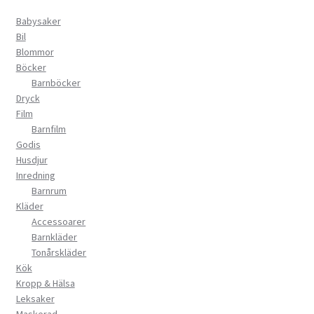
Babysaker
Bil
Blommor
Böcker
Barnböcker
Dryck
Film
Barnfilm
Godis
Husdjur
Inredning
Barnrum
Kläder
Accessoarer
Barnkläder
Tonårskläder
Kök
Kropp & Hälsa
Leksaker
Maskerad