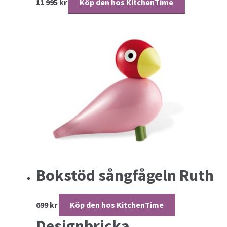
11 995
kr
Köp den hos KitchenTime
Bokstöd sångfågeln Ruth
699
kr
Köp den hos KitchenTime
Designbricka