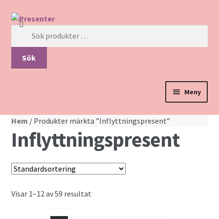
Hoppa till navigering
Gå till innehåll
Sök efter:
Sök
Meny
Hem
Hem
/ Produkter märkta ”Inflyttningspresent”
Inflyttningspresent
Blommor
Choklad
Kropp & Hälsa
Visar 1–12 av 59 resultat
Nallar