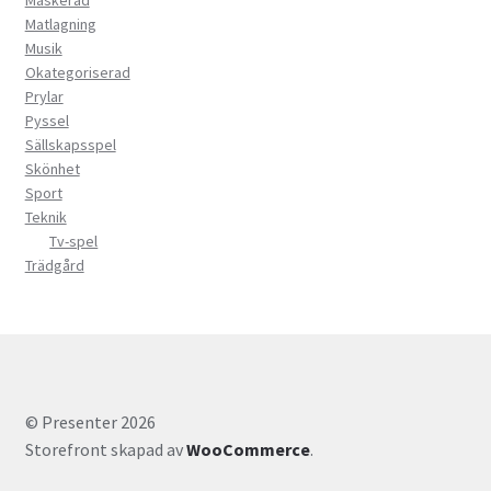
Matlagning
Musik
Okategoriserad
Prylar
Pyssel
Sällskapsspel
Skönhet
Sport
Teknik
Tv-spel
Trädgård
© Presenter 2026
Storefront skapad av
WooCommerce
.