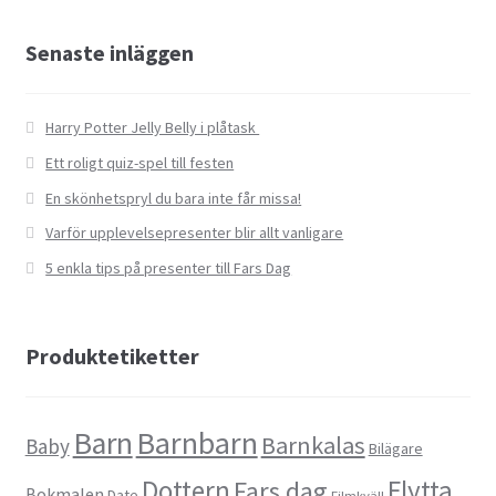
Senaste inläggen
Harry Potter Jelly Belly i plåtask
Ett roligt quiz-spel till festen
En skönhetspryl du bara inte får missa!
Varför upplevelsepresenter blir allt vanligare
5 enkla tips på presenter till Fars Dag
Produktetiketter
Barn
Barnbarn
Barnkalas
Baby
Bilägare
Dottern
Flytta
Fars dag
Bokmalen
Date
Filmkväll