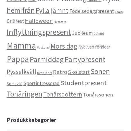
hemifrån
Fylla jämnt
Födelsedagspresent
Gamer
Halloween
Grillfest
Husägare
Inflyttningspresent
Jubileum
Juletid
Mamma
Mors dag
Nybliven förälder
Maskerad
Pappa
Parmiddag
Partypresent
Sonen
Pysselkväll
Retro
Skolstart
Resa bort
Studentpresent
Sportintresserad
Spelkväll
Tonåringen
Tonårsdottern
Tonårssonen
Produktkategorier