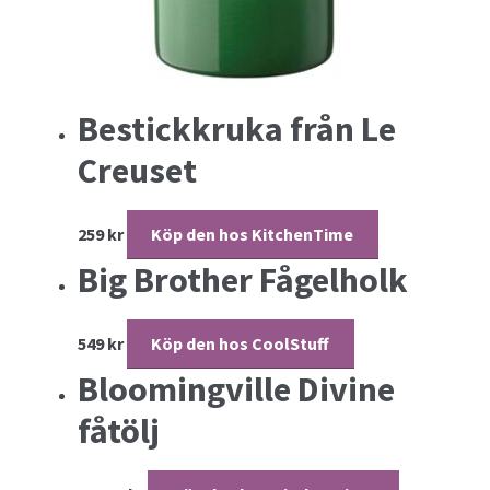
Bestickkruka från Le
Creuset
259
kr
Köp den hos KitchenTime
Big Brother Fågelholk
549
kr
Köp den hos CoolStuff
Bloomingville Divine
fåtölj