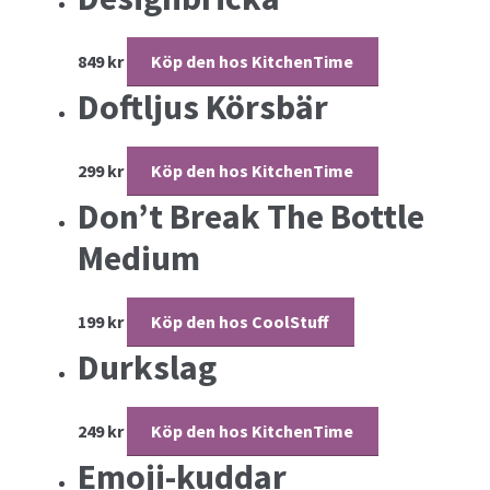
849
kr
Köp den hos KitchenTime
Doftljus Körsbär
299
kr
Köp den hos KitchenTime
Don’t Break The Bottle
Medium
199
kr
Köp den hos CoolStuff
Durkslag
249
kr
Köp den hos KitchenTime
Emoji-kuddar