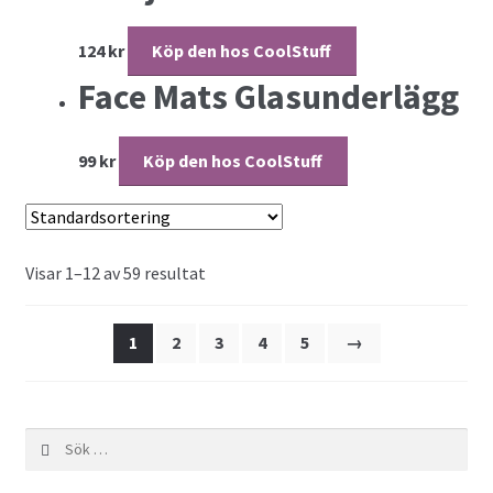
124
kr
Köp den hos CoolStuff
Face Mats Glasunderlägg
99
kr
Köp den hos CoolStuff
Visar 1–12 av 59 resultat
1
2
3
4
5
→
Sök efter: