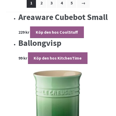
1
2
3
4
5
→
Smycken
Areaware Cubebot Small
Upplevelser
229
kr
Köp den hos CoolStuff
Ballongvisp
Varukorg
99
kr
Köp den hos KitchenTime