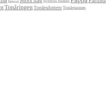
Mors dag
Parmid
Nybliven förälder
Maskerad
Tonåringen
nt
Tonårsdottern
Tonårssonen