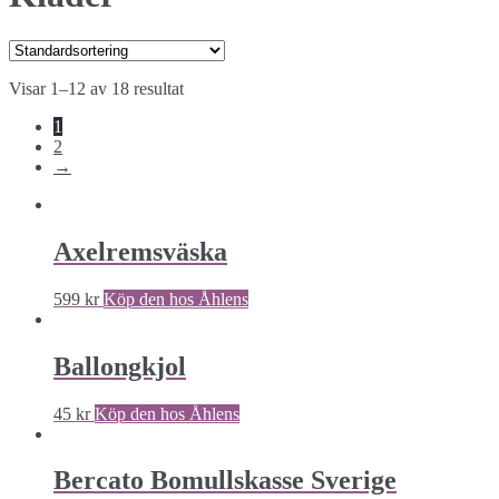
Visar 1–12 av 18 resultat
1
2
→
Axelremsväska
599
kr
Köp den hos Åhlens
Ballongkjol
45
kr
Köp den hos Åhlens
Bercato Bomullskasse Sverige