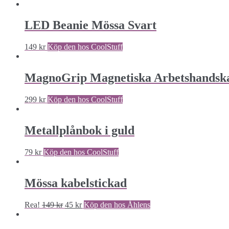
LED Beanie Mössa Svart
149
kr
Köp den hos CoolStuff
MagnoGrip Magnetiska Arbetshandsk
299
kr
Köp den hos CoolStuff
Metallplånbok i guld
79
kr
Köp den hos CoolStuff
Mössa kabelstickad
Rea!
149
kr
45
kr
Köp den hos Åhlens