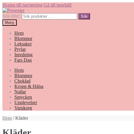
Hoppa till navigering
Gå till innehåll
Sök efter:
Sök
Meny
Hem
Blommor
Leksaker
Prylar
Inredning
Fars Dag
Hem
Blommor
Choklad
Kropp & Hälsa
Nallar
Smycken
Upplevelser
Varukorg
Hem
/ Kläder
Kläder