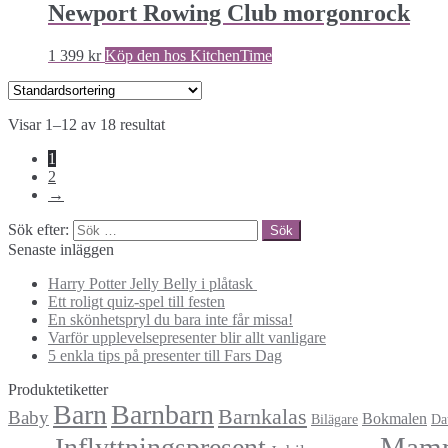
Newport Rowing Club morgonrock
1 399
kr
Köp den hos KitchenTime
Visar 1–12 av 18 resultat
1
2
→
Sök efter:
Senaste inläggen
Harry Potter Jelly Belly i plåtask
Ett roligt quiz-spel till festen
En skönhetspryl du bara inte får missa!
Varför upplevelsepresenter blir allt vanligare
5 enkla tips på presenter till Fars Dag
Produktetiketter
Barn
Barnbarn
Barnkalas
Baby
Bokmalen
Bilägare
Da
Mam
Inflyttningspresent