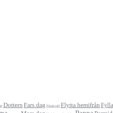
Dottern
Fars dag
Flytta hemifrån
Fyll
te
Filmkväll
ma
Pappa