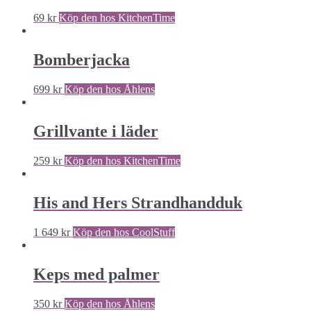
69
kr
Köp den hos KitchenTime
Bomberjacka
699
kr
Köp den hos Åhlens
Grillvante i läder
259
kr
Köp den hos KitchenTime
His and Hers Strandhandduk
1 649
kr
Köp den hos CoolStuff
Keps med palmer
350
kr
Köp den hos Åhlens