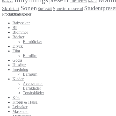
Jubileum
Juletid
Husägare
Sonen
Studentprese
Skolstart
Sportintresserad
Spelkväll
Produktkategorier
Babysaker
Bil
Blommor
Böcker
Barnböcker
Dryck
Film
Barnfilm
Godis
Husdjur
Inredning
Barnrum
Kläder
Accessoarer
Barnkläder
Tonårskläder
Kök
Kropp & Hälsa
Leksaker
Maskerad