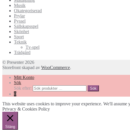
Matlagning
Musik
Okategoriserad
Prylar
Pyssel
Sällskapsspel
Skönhet
Sport
Teknik
Tv-spel
Trädgård
© Presenter 2026
Storefront skapad av
WooCommerce
.
Mitt Konto
Sök
Sök efter:
Sök
0
This website uses cookies to improve your experience. We'll assume yo
Privacy & Cookies Policy
Stäng