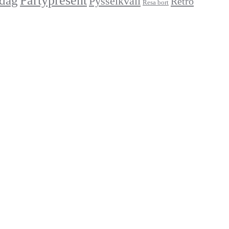
Partypresent
dag
Pysselkväll
Retro
Resa bort