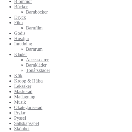
Blommor
Böcker
Barnböcker
Dryck
Film
Barnfilm
Godis
Husdjur
Inredning
Barnrum
Kläder
Accessoarer
Barnkläder
Tonårskläder
Kök
Kropp & Hälsa
Leksaker
Maskerad
Matlagning
Musik
Okategoriserad
Prylar
Pyssel
Sällskapsspel
Skönhet