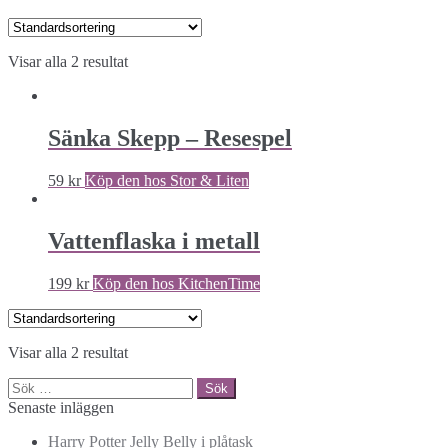
Visar alla 2 resultat
Sänka Skepp – Resespel
59
kr
Köp den hos Stor & Liten
Vattenflaska i metall
199
kr
Köp den hos KitchenTime
Visar alla 2 resultat
Sök
efter:
Senaste inläggen
Harry Potter Jelly Belly i plåtask