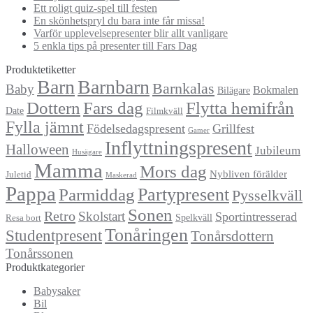
Ett roligt quiz-spel till festen
En skönhetspryl du bara inte får missa!
Varför upplevelsepresenter blir allt vanligare
5 enkla tips på presenter till Fars Dag
Produktetiketter
Barn
Barnbarn
Barnkalas
Baby
Bokmalen
Bilägare
Dottern
Fars dag
Flytta hemifrån
Date
Filmkväll
Fylla jämnt
Födelsedagspresent
Grillfest
Gamer
Inflyttningspresent
Halloween
Jubileum
Husägare
Mamma
Mors dag
Nybliven förälder
Juletid
Maskerad
Pappa
Partypresent
Parmiddag
Pysselkväll
Sonen
Retro
Skolstart
Sportintresserad
Spelkväll
Resa bort
Tonåringen
Studentpresent
Tonårsdottern
Tonårssonen
Produktkategorier
Babysaker
Bil