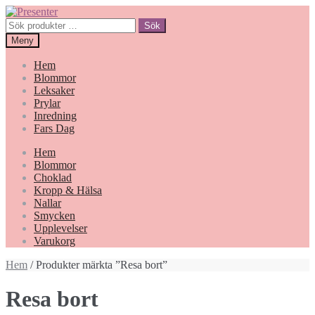
Hoppa
Gå
till
till
Sök
Sök
navigering
innehåll
efter:
Meny
Hem
Blommor
Leksaker
Prylar
Inredning
Fars Dag
Hem
Blommor
Choklad
Kropp & Hälsa
Nallar
Smycken
Upplevelser
Varukorg
Hem
/ Produkter märkta ”Resa bort”
Resa bort