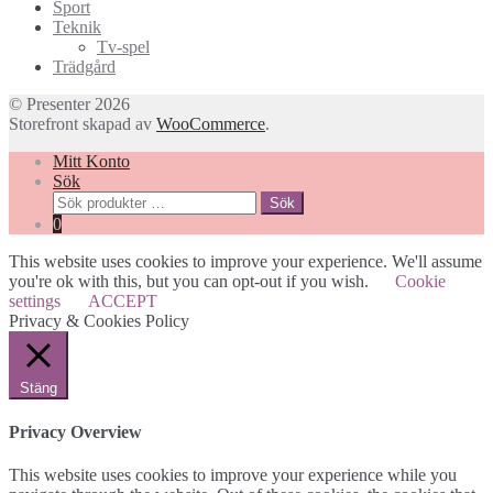
Sport
Teknik
Tv-spel
Trädgård
© Presenter 2026
Storefront skapad av
WooCommerce
.
Mitt Konto
Sök
Sök
Sök
efter:
0
This website uses cookies to improve your experience. We'll assume
you're ok with this, but you can opt-out if you wish.
Cookie
settings
ACCEPT
Privacy & Cookies Policy
Stäng
Privacy Overview
This website uses cookies to improve your experience while you