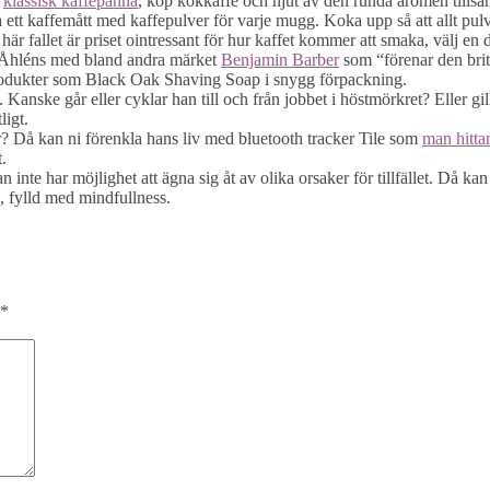
n
klassisk kaffepanna
, köp kokkaffe och njut av den runda aromen tills
a ett kaffemått med kaffepulver för varje mugg. Koka upp så att allt pu
är fallet är priset ointressant för hur kaffet kommer att smaka, välj en d
s Åhléns med bland andra märket
Benjamin Barber
som “förenar den brit
produkter som Black Oak Shaving Soap i snygg förpackning.
. Kanske går eller cyklar han till och från jobbet i höstmörkret? Eller g
ligt.
r? Då kan ni förenkla hans liv med bluetooth tracker Tile som
man hitta
t.
inte har möjlighet att ägna sig åt av olika orsaker för tillfället. Då kan
a, fylld med mindfullness.
*