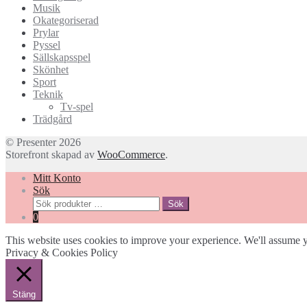
Musik
Okategoriserad
Prylar
Pyssel
Sällskapsspel
Skönhet
Sport
Teknik
Tv-spel
Trädgård
© Presenter 2026
Storefront skapad av
WooCommerce
.
Mitt Konto
Sök
Sök
Sök
efter:
0
This website uses cookies to improve your experience. We'll assume yo
Privacy & Cookies Policy
Stäng