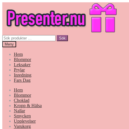
Hoppa
Gå
till
till
navigering
innehåll
Sök
Sök
efter:
Meny
Hem
Blommor
Leksaker
Prylar
Inredning
Fars Dag
Hem
Blommor
Choklad
Kropp & Hälsa
Nallar
Smycken
Upplevelser
Varukorg