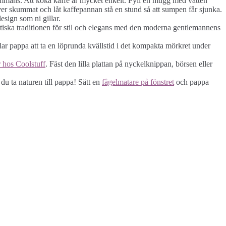
ammans. Att koka kaffe är mycket enkelt. Fyll en mugg med vatten
lver skummat och låt kaffepannan stå en stund så att sumpen får sjunka.
esign som ni gillar.
tiska traditionen för stil och elegans med den moderna gentlemannens
illar pappa att ta en löprunda kvällstid i det kompakta mörkret under
r hos Coolstuff
. Fäst den lilla plattan på nyckelknippan, börsen eller
 du ta naturen till pappa! Sätt en
fågelmatare på fönstret
och pappa