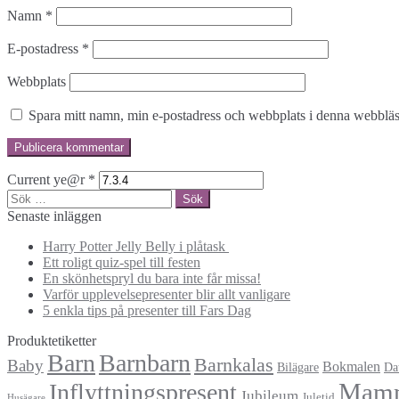
Namn
*
E-postadress
*
Webbplats
Spara mitt namn, min e-postadress och webbplats i denna webbläsa
Current ye@r
*
Sök
efter:
Senaste inläggen
Harry Potter Jelly Belly i plåtask
Ett roligt quiz-spel till festen
En skönhetspryl du bara inte får missa!
Varför upplevelsepresenter blir allt vanligare
5 enkla tips på presenter till Fars Dag
Produktetiketter
Barn
Barnbarn
Barnkalas
Baby
Bokmalen
Bilägare
Da
Mam
Inflyttningspresent
Jubileum
Juletid
Husägare