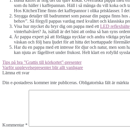
Bästa kaffet är nog det du själv kokar. Överraska pappa med e
som du häller i kaffepannan. Häll i så många du vill koka och t
Hos KitchenTime finns det kaffepannor i olika prisklasser. I det h
Snygga detaljer till badrummet som passar din pappa finns ho
behov”. Så förgyll pappas vardag med kvalitet och klassiska 
Visa hur mycket du bryr dig om pappa med ett
LED reflexbälte
vinterhalvåret? Ja, isåfall är det bäst att ordna så han syns ordent
Är pappa expert på att förlägga nycklar och andra viktiga pryla
väskan och följ bara ljudet för att hitta det borttappade föremåle
Har du en pappa med ett intresse för djur och natur, men som han 
kan njuta av fågellivet under frukost. Helt klart en rofylld syssl
Inläggsnavigering
Tips på bra ”Grattis till körkortet”-presenter
Varför upplevelsepresenter blir allt vanligare
Lämna ett svar
Din e-postadress kommer inte publiceras.
Obligatoriska fält är märkta
Kommentar
*