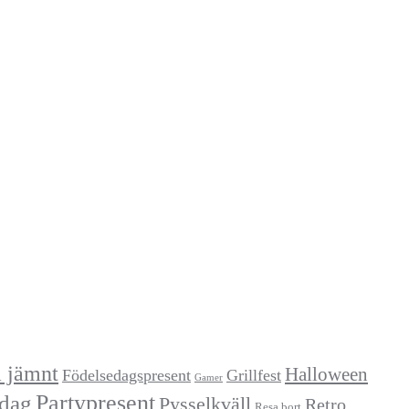
a jämnt
Halloween
Födelsedagspresent
Grillfest
Gamer
Partypresent
dag
Pysselkväll
Retro
Resa bort