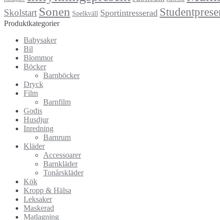
Sonen
Studentprese
Skolstart
Sportintresserad
Spelkväll
Produktkategorier
Babysaker
Bil
Blommor
Böcker
Barnböcker
Dryck
Film
Barnfilm
Godis
Husdjur
Inredning
Barnrum
Kläder
Accessoarer
Barnkläder
Tonårskläder
Kök
Kropp & Hälsa
Leksaker
Maskerad
Matlagning