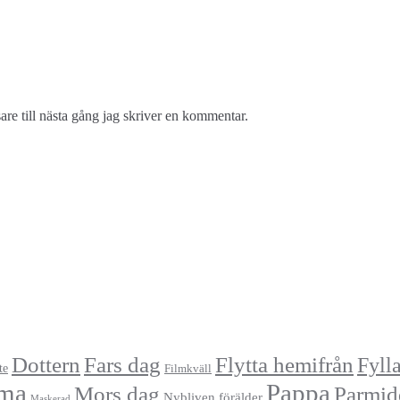
re till nästa gång jag skriver en kommentar.
Dottern
Fars dag
Flytta hemifrån
Fyll
te
Filmkväll
ma
Pappa
Mors dag
Parmid
Nybliven förälder
Maskerad