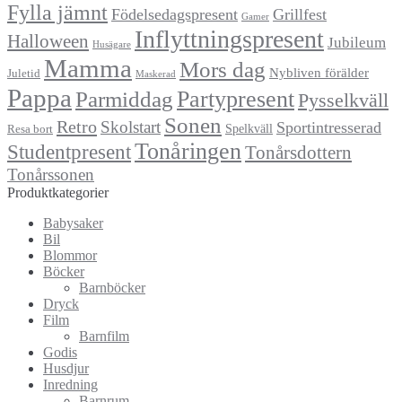
Fylla jämnt
Födelsedagspresent
Grillfest
Gamer
Inflyttningspresent
Halloween
Jubileum
Husägare
Mamma
Mors dag
Nybliven förälder
Juletid
Maskerad
Pappa
Partypresent
Parmiddag
Pysselkväll
Sonen
Retro
Skolstart
Sportintresserad
Spelkväll
Resa bort
Tonåringen
Studentpresent
Tonårsdottern
Tonårssonen
Produktkategorier
Babysaker
Bil
Blommor
Böcker
Barnböcker
Dryck
Film
Barnfilm
Godis
Husdjur
Inredning
Barnrum