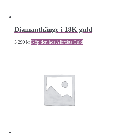
Diamanthänge i 18K guld
3 299
kr
Köp den hos Albrekts Guld