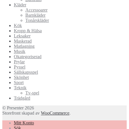
Kläder
Accessoarer
Barnkläder
Tonårskläder
Kök
Kropp & Hälsa
Leksaker
Maskerad
Matlagning
Musik
Okategoriserad
Prylar
Pyssel
Sällskapsspel
Skönhet
Sport
Teknik
Tv-spel
Trädgård
© Presenter 2026
Storefront skapad av
WooCommerce
.
Mitt Konto
Sök