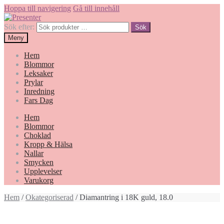
Hoppa till navigering
Gå till innehåll
Sök efter:
Sök
Meny
Hem
Blommor
Leksaker
Prylar
Inredning
Fars Dag
Hem
Blommor
Choklad
Kropp & Hälsa
Nallar
Smycken
Upplevelser
Varukorg
Hem
/
Okategoriserad
/ Diamantring i 18K guld, 18.0