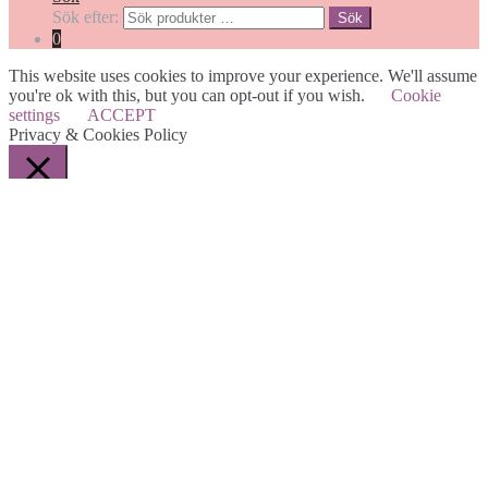
Sök efter:
Sök
0
This website uses cookies to improve your experience. We'll assume
you're ok with this, but you can opt-out if you wish.
Cookie
settings
ACCEPT
Privacy & Cookies Policy
Stäng
Privacy Overview
This website uses cookies to improve your experience while you
navigate through the website. Out of these cookies, the cookies that
are categorized as necessary are stored on your browser as they are
essential for the working of basic functionalities of the website. We
also use third-party cookies that help us analyze and understand how
you use this website. These cookies will be stored in your browser
only with your consent. You also have the option to opt-out of these
cookies. But opting out of some of these cookies may have an effect
on your browsing experience.
Necessary
Necessary