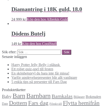
Diamantring i 18K guld, 18.0
24 999
kr
Köp den hos Albrekts Guld
Dödens Butelj
149
kr
Köp den hos CoolStuff
Sök efter:
Senaste inläggen
Harry Potter Jelly Belly i plåtask
Ett roligt quiz-spel till festen
En skönhetspryl du bara inte får missa!
Varför upplevelsepresenter blir allt vanligare
5 enkla tips på presenter till Fars Dag
Produktetiketter
Barn
Barnbarn
Barnkalas
Baby
Bokmalen
Bilägare
Dottern
Fars dag
Flytta hemifrån
Date
Filmkväll