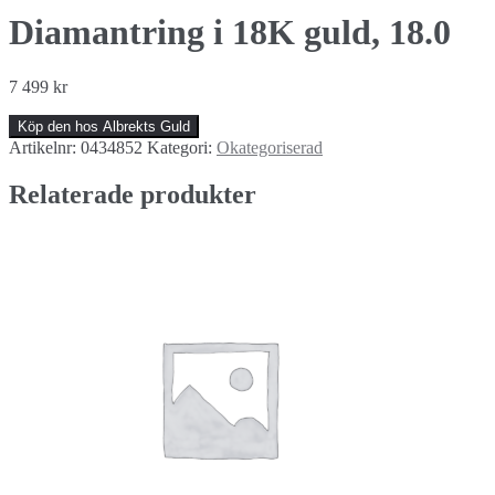
Diamantring i 18K guld, 18.0
7 499
kr
Köp den hos Albrekts Guld
Artikelnr:
0434852
Kategori:
Okategoriserad
Relaterade produkter