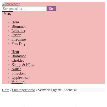
Hoppa
Gå
till
till
Sök
Sök
navigering
innehåll
efter:
Meny
Hem
Blommor
Leksaker
Prylar
Inredning
Fars Dag
Hem
Blommor
Choklad
Kropp & Hälsa
Nallar
Smycken
Upplevelser
Varukorg
Hem
/
Okategoriserad
/ Serveringsgaffel Sachsisk