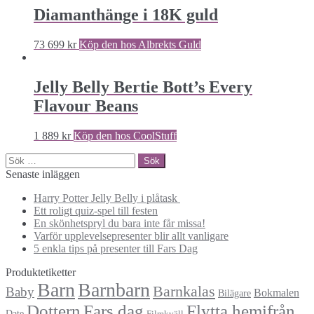
Diamanthänge i 18K guld
73 699
kr
Köp den hos Albrekts Guld
Jelly Belly Bertie Bott’s Every
Flavour Beans
1 889
kr
Köp den hos CoolStuff
Sök
efter:
Senaste inläggen
Harry Potter Jelly Belly i plåtask
Ett roligt quiz-spel till festen
En skönhetspryl du bara inte får missa!
Varför upplevelsepresenter blir allt vanligare
5 enkla tips på presenter till Fars Dag
Produktetiketter
Barn
Barnbarn
Barnkalas
Baby
Bokmalen
Bilägare
Dottern
Fars dag
Flytta hemifrån
Date