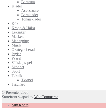
Barnrum
Kläder
Accessoarer
Barnkläder
Tonårskläder
Kök
Kropp & Hälsa
Leksaker
Maskerad
Matlagning
Musik
Okategoriserad
Prylar
Pyssel
Sällskapsspel
Skönhet
Sport
Teknik
Tv-spel
Trädgård
© Presenter 2026
Storefront skapad av
WooCommerce
.
Mitt Konto