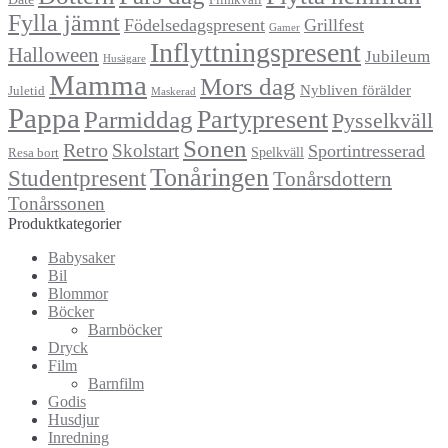
Filmkväll
Fylla jämnt
Födelsedagspresent
Grillfest
Gamer
Inflyttningspresent
Halloween
Jubileum
Husägare
Mamma
Mors dag
Nybliven förälder
Juletid
Maskerad
Pappa
Partypresent
Parmiddag
Pysselkväll
Sonen
Retro
Skolstart
Sportintresserad
Spelkväll
Resa bort
Tonåringen
Studentpresent
Tonårsdottern
Tonårssonen
Produktkategorier
Babysaker
Bil
Blommor
Böcker
Barnböcker
Dryck
Film
Barnfilm
Godis
Husdjur
Inredning