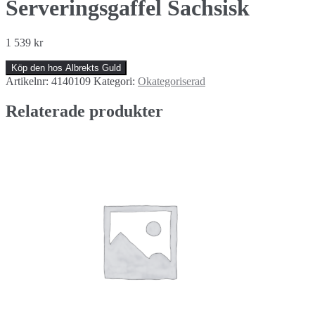
Serveringsgaffel Sachsisk
1 539
kr
Köp den hos Albrekts Guld
Artikelnr:
4140109
Kategori:
Okategoriserad
Relaterade produkter