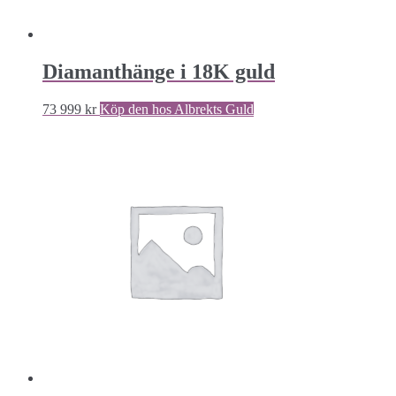
Diamanthänge i 18K guld
73 999
kr
Köp den hos Albrekts Guld