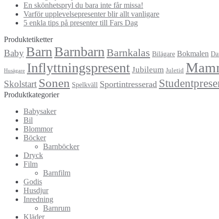
En skönhetspryl du bara inte får missa!
Varför upplevelsepresenter blir allt vanligare
5 enkla tips på presenter till Fars Dag
Produktetiketter
Barn
Barnbarn
Barnkalas
Baby
Bokmalen
Bilägare
Da
Mam
Inflyttningspresent
Jubileum
Juletid
Husägare
Sonen
Studentprese
Skolstart
Sportintresserad
Spelkväll
Produktkategorier
Babysaker
Bil
Blommor
Böcker
Barnböcker
Dryck
Film
Barnfilm
Godis
Husdjur
Inredning
Barnrum
Kläder