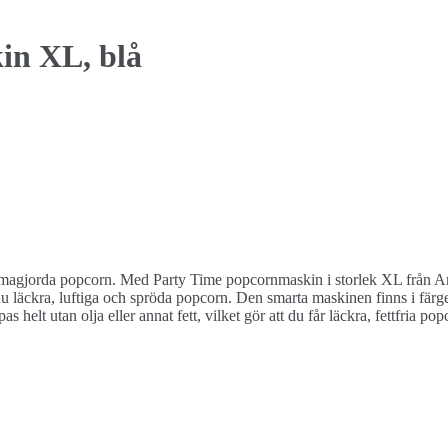
in XL, blå
mmagjorda popcorn. Med Party Time popcornmaskin i storlek XL från Ar
u läckra, luftiga och spröda popcorn. Den smarta maskinen finns i fär
s helt utan olja eller annat fett, vilket gör att du får läckra, fettfria