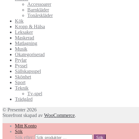
Accessoarer
Barnkläder
Tonårskläder
Kök
Kropp & Hälsa
Leksaker
Maskerad
Matlagning
Musik
Okategoriserad
Prylar
Pyssel
Sällskapsspel
Skönhet
Sport
Teknik
Tv-spel
Trädgård
© Presenter 2026
Storefront skapad av
WooCommerce
.
Mitt Konto
Sök
Sök efter:
Sök