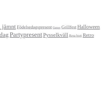
a jämnt
Halloween
Födelsedagspresent
Grillfest
Gamer
Partypresent
dag
Pysselkväll
Retro
Resa bort