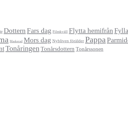
Dottern
Fars dag
Flytta hemifrån
Fyll
te
Filmkväll
ma
Pappa
Mors dag
Parmid
Nybliven förälder
Maskerad
Tonåringen
nt
Tonårsdottern
Tonårssonen