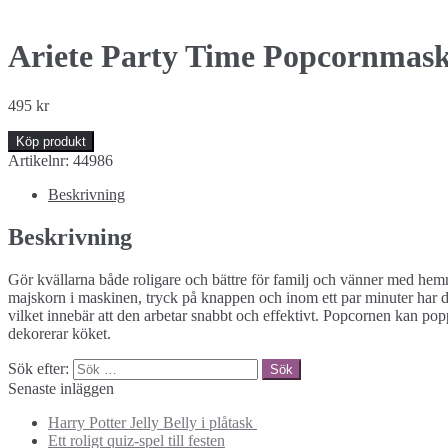
Ariete Party Time Popcornmask
495
kr
Köp produkt
Artikelnr:
44986
Beskrivning
Beskrivning
Gör kvällarna både roligare och bättre för familj och vänner med he
majskorn i maskinen, tryck på knappen och inom ett par minuter har d
vilket innebär att den arbetar snabbt och effektivt. Popcornen kan poppa
dekorerar köket.
Sök efter:
Senaste inläggen
Harry Potter Jelly Belly i plåtask
Ett roligt quiz-spel till festen