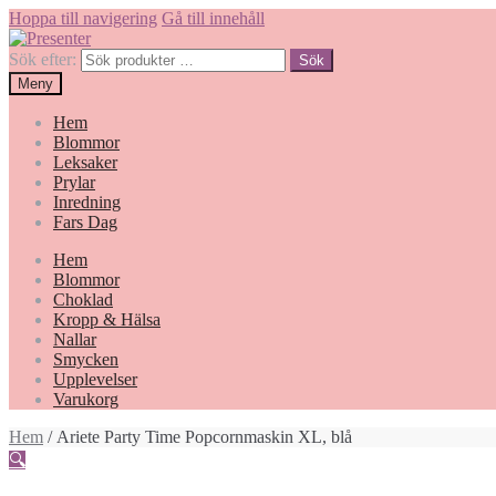
Hoppa till navigering
Gå till innehåll
Sök efter:
Sök
Meny
Hem
Blommor
Leksaker
Prylar
Inredning
Fars Dag
Hem
Blommor
Choklad
Kropp & Hälsa
Nallar
Smycken
Upplevelser
Varukorg
Hem
/ Ariete Party Time Popcornmaskin XL, blå
🔍