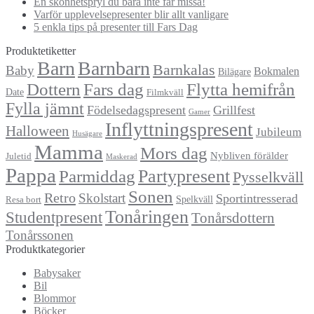
En skönhetspryl du bara inte får missa!
Varför upplevelsepresenter blir allt vanligare
5 enkla tips på presenter till Fars Dag
Produktetiketter
Barn
Barnbarn
Barnkalas
Baby
Bokmalen
Bilägare
Dottern
Fars dag
Flytta hemifrån
Date
Filmkväll
Fylla jämnt
Födelsedagspresent
Grillfest
Gamer
Inflyttningspresent
Halloween
Jubileum
Husägare
Mamma
Mors dag
Nybliven förälder
Juletid
Maskerad
Pappa
Partypresent
Parmiddag
Pysselkväll
Sonen
Retro
Skolstart
Sportintresserad
Spelkväll
Resa bort
Tonåringen
Studentpresent
Tonårsdottern
Tonårssonen
Produktkategorier
Babysaker
Bil
Blommor
Böcker