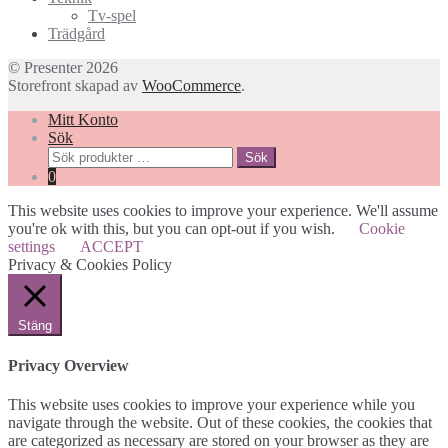
Tv-spel
Trädgård
© Presenter 2026
Storefront skapad av
WooCommerce
.
Mitt Konto
Sök
Sök
Sök
efter:
0
This website uses cookies to improve your experience. We'll assume
you're ok with this, but you can opt-out if you wish.
Cookie
settings
ACCEPT
Privacy & Cookies Policy
Stäng
Privacy Overview
This website uses cookies to improve your experience while you
navigate through the website. Out of these cookies, the cookies that
are categorized as necessary are stored on your browser as they are