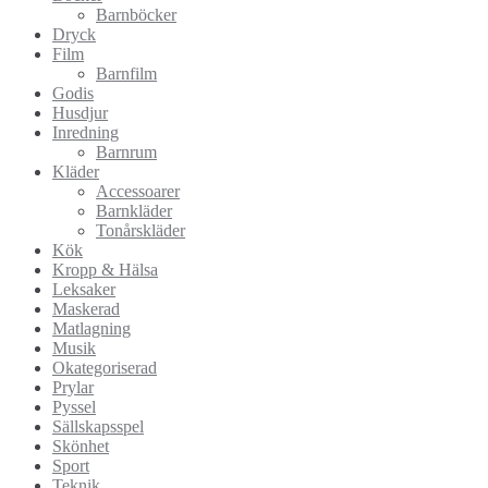
Barnböcker
Dryck
Film
Barnfilm
Godis
Husdjur
Inredning
Barnrum
Kläder
Accessoarer
Barnkläder
Tonårskläder
Kök
Kropp & Hälsa
Leksaker
Maskerad
Matlagning
Musik
Okategoriserad
Prylar
Pyssel
Sällskapsspel
Skönhet
Sport
Teknik