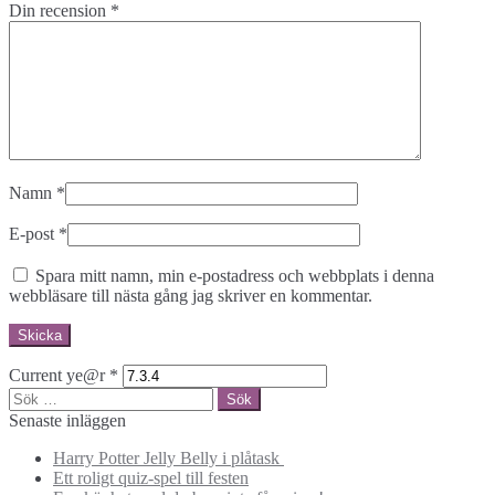
Din recension
*
Namn
*
E-post
*
Spara mitt namn, min e-postadress och webbplats i denna
webbläsare till nästa gång jag skriver en kommentar.
Current ye@r
*
Sök
efter:
Senaste inläggen
Harry Potter Jelly Belly i plåtask
Ett roligt quiz-spel till festen