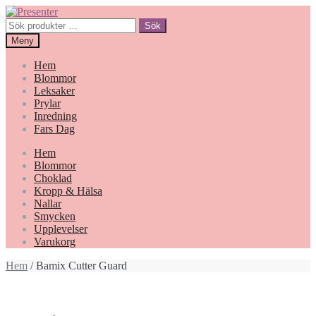
Hoppa
Gå
till
till
Sök
Sök
navigering
innehåll
efter:
Meny
Hem
Blommor
Leksaker
Prylar
Inredning
Fars Dag
Hem
Blommor
Choklad
Kropp & Hälsa
Nallar
Smycken
Upplevelser
Varukorg
Hem
/ Bamix Cutter Guard