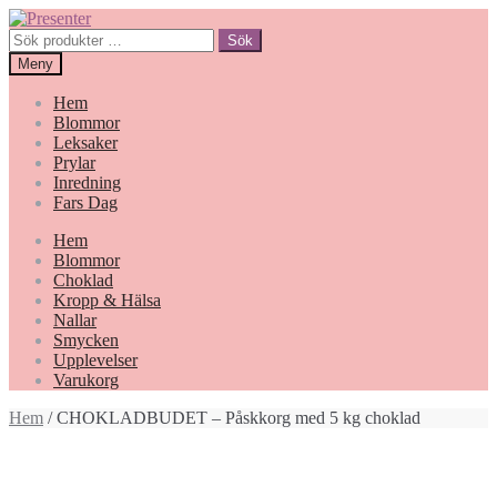
Hoppa
Gå
till
till
Sök
Sök
navigering
innehåll
efter:
Meny
Hem
Blommor
Leksaker
Prylar
Inredning
Fars Dag
Hem
Blommor
Choklad
Kropp & Hälsa
Nallar
Smycken
Upplevelser
Varukorg
Hem
/ CHOKLADBUDET – Påskkorg med 5 kg choklad