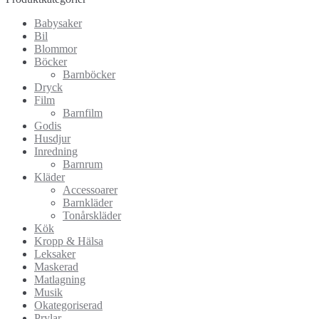
Babysaker
Bil
Blommor
Böcker
Barnböcker
Dryck
Film
Barnfilm
Godis
Husdjur
Inredning
Barnrum
Kläder
Accessoarer
Barnkläder
Tonårskläder
Kök
Kropp & Hälsa
Leksaker
Maskerad
Matlagning
Musik
Okategoriserad
Prylar