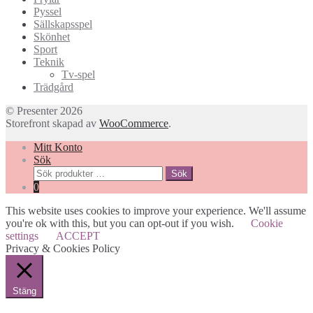
Pyssel
Sällskapsspel
Skönhet
Sport
Teknik
Tv-spel
Trädgård
© Presenter 2026
Storefront skapad av
WooCommerce
.
Mitt Konto
Sök
Sök
Sök
efter:
0
This website uses cookies to improve your experience. We'll assume
you're ok with this, but you can opt-out if you wish.
Cookie
settings
ACCEPT
Privacy & Cookies Policy
Stäng