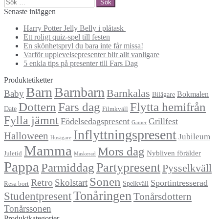
Sök
efter:
Senaste inläggen
Harry Potter Jelly Belly i plåtask
Ett roligt quiz-spel till festen
En skönhetspryl du bara inte får missa!
Varför upplevelsepresenter blir allt vanligare
5 enkla tips på presenter till Fars Dag
Produktetiketter
Barn
Barnbarn
Barnkalas
Baby
Bokmalen
Bilägare
Dottern
Fars dag
Flytta hemifrån
Date
Filmkväll
Fylla jämnt
Födelsedagspresent
Grillfest
Gamer
Inflyttningspresent
Halloween
Jubileum
Husägare
Mamma
Mors dag
Nybliven förälder
Juletid
Maskerad
Pappa
Partypresent
Parmiddag
Pysselkväll
Sonen
Retro
Skolstart
Sportintresserad
Spelkväll
Resa bort
Tonåringen
Studentpresent
Tonårsdottern
Tonårssonen
Produktkategorier