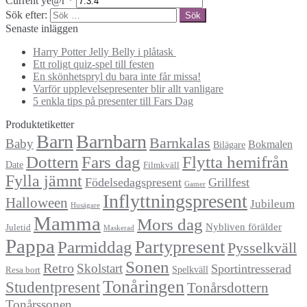
Current ye@r
*
Sök efter:
Senaste inläggen
Harry Potter Jelly Belly i plåtask
Ett roligt quiz-spel till festen
En skönhetspryl du bara inte får missa!
Varför upplevelsepresenter blir allt vanligare
5 enkla tips på presenter till Fars Dag
Produktetiketter
Barn
Barnbarn
Barnkalas
Baby
Bokmalen
Bilägare
Dottern
Fars dag
Flytta hemifrån
Date
Filmkväll
Fylla jämnt
Födelsedagspresent
Grillfest
Gamer
Inflyttningspresent
Halloween
Jubileum
Husägare
Mamma
Mors dag
Nybliven förälder
Juletid
Maskerad
Pappa
Partypresent
Parmiddag
Pysselkväll
Sonen
Retro
Skolstart
Sportintresserad
Spelkväll
Resa bort
Tonåringen
Studentpresent
Tonårsdottern
Tonårssonen