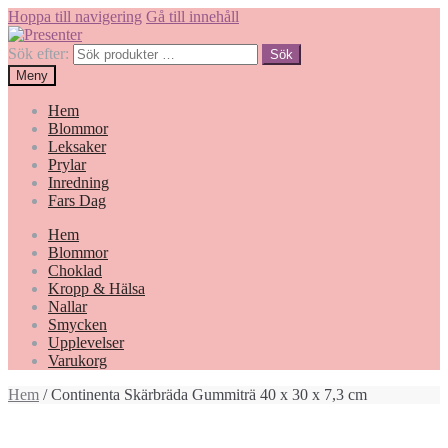
Hoppa till navigering
Gå till innehåll
Sök efter:
Sök
Meny
Hem
Blommor
Leksaker
Prylar
Inredning
Fars Dag
Hem
Blommor
Choklad
Kropp & Hälsa
Nallar
Smycken
Upplevelser
Varukorg
Hem
/ Continenta Skärbräda Gummiträ 40 x 30 x 7,3 cm