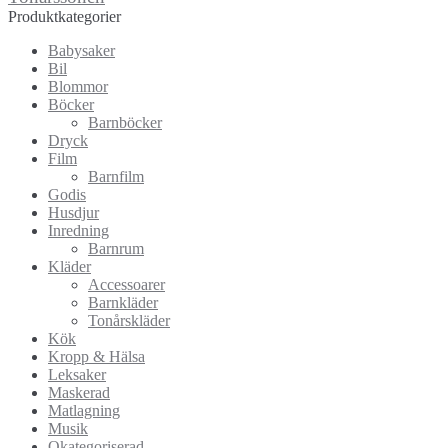
Produktkategorier
Babysaker
Bil
Blommor
Böcker
Barnböcker
Dryck
Film
Barnfilm
Godis
Husdjur
Inredning
Barnrum
Kläder
Accessoarer
Barnkläder
Tonårskläder
Kök
Kropp & Hälsa
Leksaker
Maskerad
Matlagning
Musik
Okategoriserad