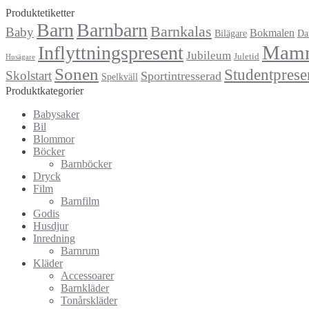
Produktetiketter
Barn
Barnbarn
Barnkalas
Baby
Bokmalen
Bilägare
Da
Mam
Inflyttningspresent
Jubileum
Juletid
Husägare
Sonen
Studentprese
Skolstart
Sportintresserad
Spelkväll
Produktkategorier
Babysaker
Bil
Blommor
Böcker
Barnböcker
Dryck
Film
Barnfilm
Godis
Husdjur
Inredning
Barnrum
Kläder
Accessoarer
Barnkläder
Tonårskläder