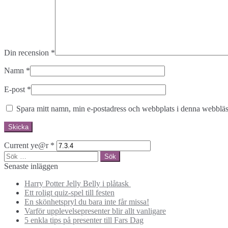
Din recension
*
Namn
*
E-post
*
Spara mitt namn, min e-postadress och webbplats i denna webbläsa
Current ye@r
*
Sök
efter:
Senaste inläggen
Harry Potter Jelly Belly i plåtask
Ett roligt quiz-spel till festen
En skönhetspryl du bara inte får missa!
Varför upplevelsepresenter blir allt vanligare
5 enkla tips på presenter till Fars Dag