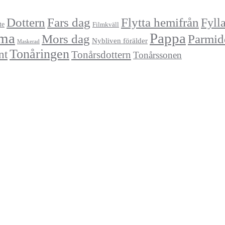
Dottern
Fars dag
Flytta hemifrån
Fyll
te
Filmkväll
ma
Pappa
Mors dag
Parmid
Nybliven förälder
Maskerad
Tonåringen
nt
Tonårsdottern
Tonårssonen