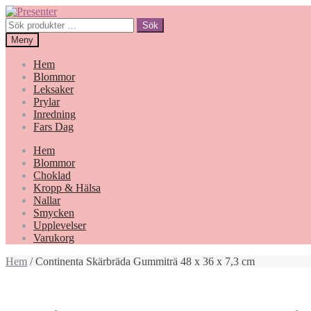
Hoppa
Gå
till
till
Sök
Sök
navigering
innehåll
efter:
Meny
Hem
Blommor
Leksaker
Prylar
Inredning
Fars Dag
Hem
Blommor
Choklad
Kropp & Hälsa
Nallar
Smycken
Upplevelser
Varukorg
Hem
/ Continenta Skärbräda Gummiträ 48 x 36 x 7,3 cm