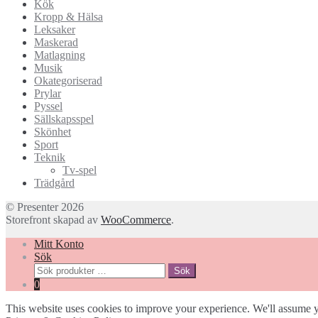
Kök
Kropp & Hälsa
Leksaker
Maskerad
Matlagning
Musik
Okategoriserad
Prylar
Pyssel
Sällskapsspel
Skönhet
Sport
Teknik
Tv-spel
Trädgård
© Presenter 2026
Storefront skapad av
WooCommerce
.
Mitt Konto
Sök
Sök
Sök
efter:
0
This website uses cookies to improve your experience. We'll assume yo