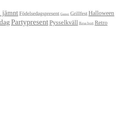
a jämnt
Halloween
Födelsedagspresent
Grillfest
Gamer
Partypresent
dag
Pysselkväll
Retro
Resa bort