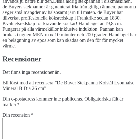
används ju bättre blir den.Diska aldrig stekpannan i diskmaskinen.
de Buyers stekpannor är garanterat fria från giftiga ämnen, pannorna
avger små mängder av hälsosamt järn till maten. de Buyer har
tillverkat proffesionella köksredskap i Frankrike sedan 1830.
Kvalitetsredskap för krävande kockar! Handtaget är 19,8 cm.
Fungerar på alla värmekällor inklusive induktion. Pannan kan
brukas i ugnen MEN max 10 minuter och 200 grader. Handtaget har
en belägnning av epos som kan skadas om den för för mycket
värme.
Recensioner
Det finns inga recensioner än.
Bli först med att recensera ”De Buyer Stekpanna Kolstål Lyonnaise
Mineral B Dia 26 cm”
Din e-postadress kommer inte publiceras.
Obligatoriska fält är
märkta
*
Din recension
*