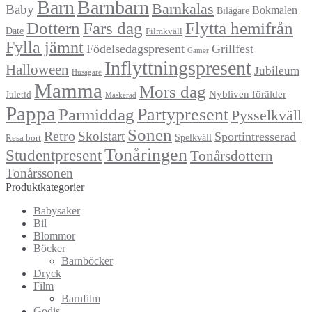
Barn
Barnbarn
Barnkalas
Baby
Bokmalen
Bilägare
Dottern
Fars dag
Flytta hemifrån
Date
Filmkväll
Fylla jämnt
Födelsedagspresent
Grillfest
Gamer
Inflyttningspresent
Halloween
Jubileum
Husägare
Mamma
Mors dag
Nybliven förälder
Juletid
Maskerad
Pappa
Partypresent
Parmiddag
Pysselkväll
Sonen
Retro
Skolstart
Sportintresserad
Spelkväll
Resa bort
Tonåringen
Studentpresent
Tonårsdottern
Tonårssonen
Produktkategorier
Babysaker
Bil
Blommor
Böcker
Barnböcker
Dryck
Film
Barnfilm
Godis