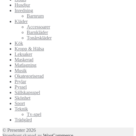
Husdjur
Inredning
Barnrum
Kläder
Accessoarer
Barnkläder
Tonårskläder
Kök
Kropp & Hälsa
Leksaker
Maskerad
Matlagning
Musik
Okategoriserad
Prylar
Pyssel
Sällskapsspel
Skönhet
Sport
Teknik
Tv-spel
Trädgård
© Presenter 2026
Storefront skapad av
WooCommerce
.