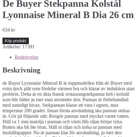
De Buyer Stekpanna Kolstål
Lyonnaise Mineral B Dia 26 cm
634
kr
Köp produkt
Artikelnr:
17391
Beskrivning
Beskrivning
de Buyer Lyonnaise Mineral B är toppmodellen från de Buyer med
extra tjock plåt som fördelar värmen bra och klarar av induktion utan
problem. Detta är en äkta fransk restaurangstekpanna helt i kolstål
som blir bättre ju mer man använder den. Pannan är förbehandlad
med naturligt bivax. Stekpannan klarar att vara i ugnen, max
temperatur 200 grader. Innan första användning ska pannan stekas
in. Gör på följande sätt: Rengör pannan med mycket varmt vatten.
Häll ca 1 mm matolja i pannan och värm tills oljan börjar ryka.
Botten ska bli lite brun. Häll ut oljan och torka ur pannan med
hushållspapper. Nu är pannan klar för användning, ju mer den