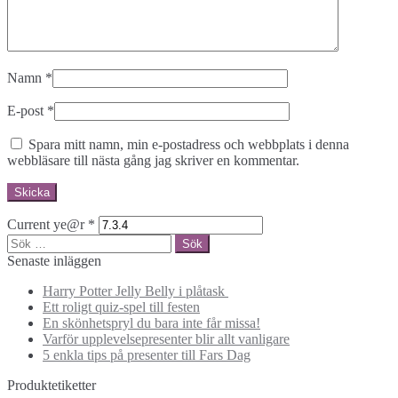
Namn
*
E-post
*
Spara mitt namn, min e-postadress och webbplats i denna
webbläsare till nästa gång jag skriver en kommentar.
Current ye@r
*
Sök
efter:
Senaste inläggen
Harry Potter Jelly Belly i plåtask
Ett roligt quiz-spel till festen
En skönhetspryl du bara inte får missa!
Varför upplevelsepresenter blir allt vanligare
5 enkla tips på presenter till Fars Dag
Produktetiketter