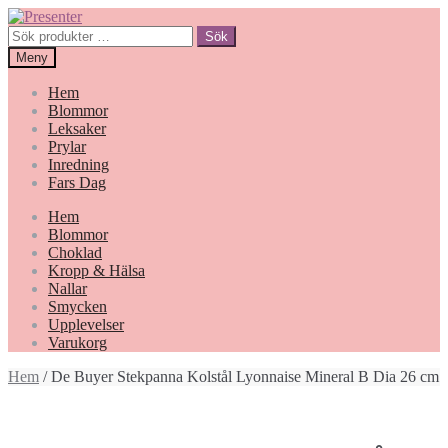
Hoppa
Gå
till
till
Sök
Sök
navigering
innehåll
efter:
Meny
Hem
Blommor
Leksaker
Prylar
Inredning
Fars Dag
Hem
Blommor
Choklad
Kropp & Hälsa
Nallar
Smycken
Upplevelser
Varukorg
Hem
/ De Buyer Stekpanna Kolstål Lyonnaise Mineral B Dia 26 cm