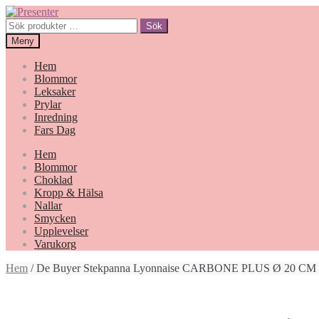
Hoppa
Gå
till
till
Sök
Sök
navigering
innehåll
efter:
Meny
Hem
Blommor
Leksaker
Prylar
Inredning
Fars Dag
Hem
Blommor
Choklad
Kropp & Hälsa
Nallar
Smycken
Upplevelser
Varukorg
Hem
/ De Buyer Stekpanna Lyonnaise CARBONE PLUS Ø 20 CM