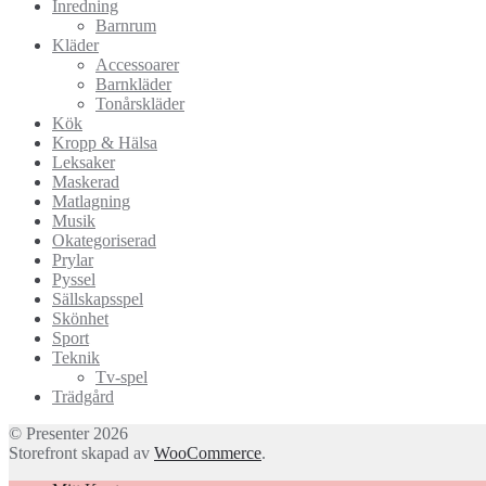
Inredning
Barnrum
Kläder
Accessoarer
Barnkläder
Tonårskläder
Kök
Kropp & Hälsa
Leksaker
Maskerad
Matlagning
Musik
Okategoriserad
Prylar
Pyssel
Sällskapsspel
Skönhet
Sport
Teknik
Tv-spel
Trädgård
© Presenter 2026
Storefront skapad av
WooCommerce
.