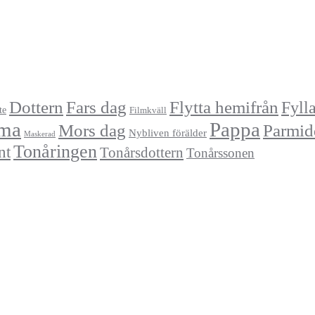
Dottern
Fars dag
Flytta hemifrån
Fyll
te
Filmkväll
ma
Pappa
Mors dag
Parmid
Nybliven förälder
Maskerad
Tonåringen
nt
Tonårsdottern
Tonårssonen