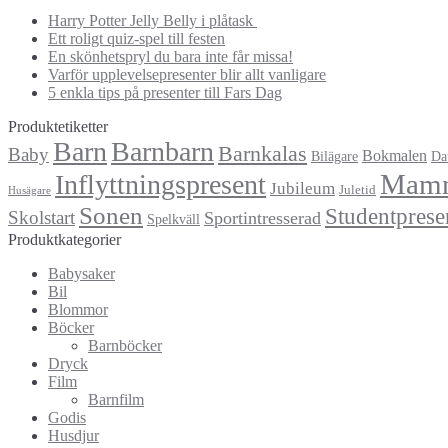
Harry Potter Jelly Belly i plåtask
Ett roligt quiz-spel till festen
En skönhetspryl du bara inte får missa!
Varför upplevelsepresenter blir allt vanligare
5 enkla tips på presenter till Fars Dag
Produktetiketter
Barn
Barnbarn
Barnkalas
Baby
Bokmalen
Bilägare
Da
Mam
Inflyttningspresent
Jubileum
Juletid
Husägare
Sonen
Studentprese
Skolstart
Sportintresserad
Spelkväll
Produktkategorier
Babysaker
Bil
Blommor
Böcker
Barnböcker
Dryck
Film
Barnfilm
Godis
Husdjur