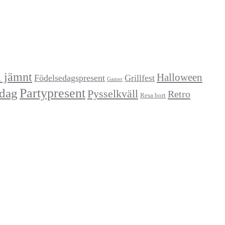
a jämnt
Halloween
Födelsedagspresent
Grillfest
Gamer
Partypresent
dag
Pysselkväll
Retro
Resa bort