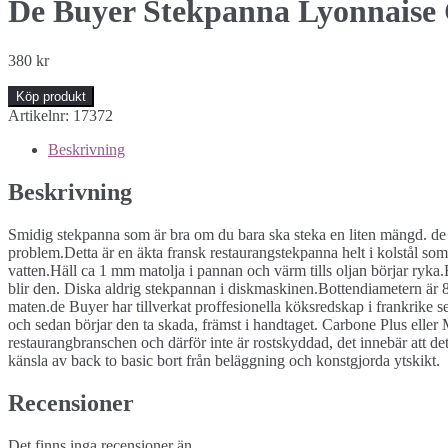
De Buyer Stekpanna Lyonnai
380
kr
Köp produkt
Artikelnr:
17372
Beskrivning
Beskrivning
Smidig stekpanna som är bra om du bara ska steka en liten mängd. de 
problem.Detta är en äkta fransk restaurangstekpanna helt i kolstål s
vatten.Häll ca 1 mm matolja i pannan och värm tills oljan börjar ryka
blir den. Diska aldrig stekpannan i diskmaskinen.Bottendiametern är 
maten.de Buyer har tillverkat proffesionella köksredskap i frankrike 
och sedan börjar den ta skada, främst i handtaget. Carbone Plus eller
restaurangbranschen och därför inte är rostskyddad, det innebär att d
känsla av back to basic bort från beläggning och konstgjorda ytskikt.
Recensioner
Det finns inga recensioner än.