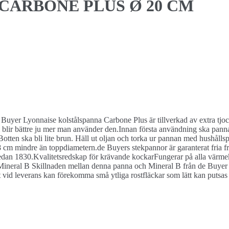
se CARBONE PLUS Ø 20 CM
Buyer Lyonnaise kolstålspanna Carbone Plus är tillverkad av extra tjoc
om blir bättre ju mer man använder den.Innan första användning ska pa
.Botten ska bli lite brun. Häll ut oljan och torka ur pannan med hushåll
8 cm mindre än toppdiametern.de Buyers stekpannor är garanterat fria f
sedan 1830.Kvalitetsredskap för krävande kockarFungerar på alla värmek
 Mineral B Skillnaden mellan denna panna och Mineral B från de Buyer ä
et vid leverans kan förekomma små ytliga rostfläckar som lätt kan putsa