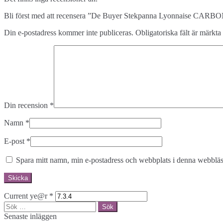
Bli först med att recensera ”De Buyer Stekpanna Lyonnaise CA
Din e-postadress kommer inte publiceras.
Obligatoriska fält är märkta
Din recension
*
Namn
*
E-post
*
Spara mitt namn, min e-postadress och webbplats i denna webbläsa
Current ye@r
*
Sök
efter:
Senaste inläggen