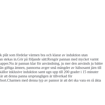
k plåt som fördelar värmen bra och klarar av induktion utan
nnan stekas in.Gör på följande sätt:Rengör pannan med mycket varmt
spapper.Nu är pannan klar för användning, ju mer den används ju bättre
rån giftiga ämnen, pannorna avger små mängder av hälsosamt järn till
ällor inklusive induktion samt ugn upp till 200 grader i 15 minuter
r att denna panna ursprungligen är tillverkad för
s bort.Charmen med denna typ av pannor är att det ska vara en rå äkta