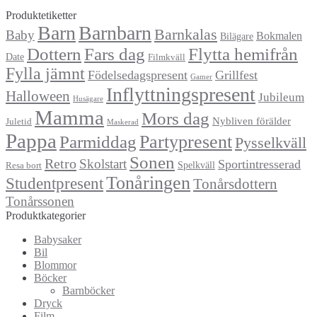
Produktetiketter
Barn
Barnbarn
Barnkalas
Baby
Bokmalen
Bilägare
Dottern
Fars dag
Flytta hemifrån
Date
Filmkväll
Fylla jämnt
Födelsedagspresent
Grillfest
Gamer
Inflyttningspresent
Halloween
Jubileum
Husägare
Mamma
Mors dag
Nybliven förälder
Juletid
Maskerad
Pappa
Partypresent
Parmiddag
Pysselkväll
Sonen
Retro
Skolstart
Sportintresserad
Spelkväll
Resa bort
Tonåringen
Studentpresent
Tonårsdottern
Tonårssonen
Produktkategorier
Babysaker
Bil
Blommor
Böcker
Barnböcker
Dryck
Film