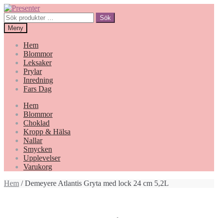
Hoppa
Gå
till
till
Sök
Sök
navigering
innehåll
efter:
Meny
Hem
Blommor
Leksaker
Prylar
Inredning
Fars Dag
Hem
Blommor
Choklad
Kropp & Hälsa
Nallar
Smycken
Upplevelser
Varukorg
Hem
/ Demeyere Atlantis Gryta med lock 24 cm 5,2L