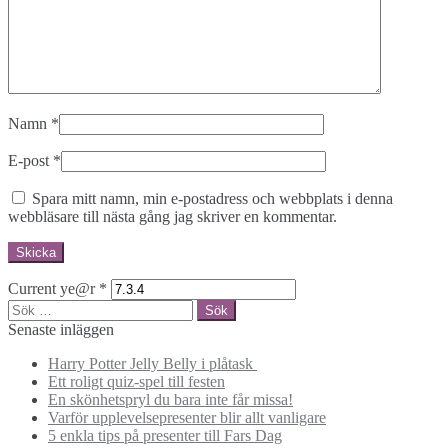
Namn
*
E-post
*
Spara mitt namn, min e-postadress och webbplats i denna
webbläsare till nästa gång jag skriver en kommentar.
Current ye@r
*
Sök
efter:
Senaste inläggen
Harry Potter Jelly Belly i plåtask
Ett roligt quiz-spel till festen
En skönhetspryl du bara inte får missa!
Varför upplevelsepresenter blir allt vanligare
5 enkla tips på presenter till Fars Dag