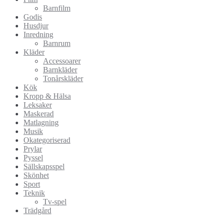
Barnfilm
Godis
Husdjur
Inredning
Barnrum
Kläder
Accessoarer
Barnkläder
Tonårskläder
Kök
Kropp & Hälsa
Leksaker
Maskerad
Matlagning
Musik
Okategoriserad
Prylar
Pyssel
Sällskapsspel
Skönhet
Sport
Teknik
Tv-spel
Trädgård