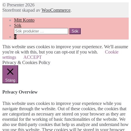
© Presenter 2026
Storefront skapad av
WooCommerce
.
Mitt Konto
Sök
Sök
Sök
efter:
0
This website uses cookies to improve your experience. We'll assume
you're ok with this, but you can opt-out if you wish.
Cookie
settings
ACCEPT
Privacy & Cookies Policy
Stäng
Privacy Overview
This website uses cookies to improve your experience while you
navigate through the website. Out of these cookies, the cookies that
are categorized as necessary are stored on your browser as they are
essential for the working of basic functionalities of the website. We
also use third-party cookies that help us analyze and understand how
you use this website. These cookies will be stored in your browser