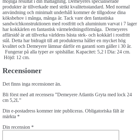
möjliga resultat i din matlagning. Demeyeres specialiserade
produkter är tillverkade med strikt kvalitetsstandard. Med normal
användning och minimalt underhåll kommer de tillgodose dina
köksbehov i många, många år. Tack vare den fantastiska
sandwichkonstruktionen med rostfritt och aluminium varvat i 7 lager
har kokkärlen en fantastisk värmeledningsförmåga. Demeyeres
affärsidé är att tillverka världens bästa stek- och kokkärl i rostfritt
stål. Detta har bidragit till att produkterna håller en mycket hög
kvalitet och Demeyere lämnar därför en garanti som gäller i 30 år.
Fungerar på alla typer av spishällar. Kapacitet: 5,2 l Dia: 24 cm.
Höjd: 12 cm.
Recensioner
Det finns inga recensioner än.
Bli först med att recensera ”Demeyere Atlantis Gryta med lock 24
cm 5,2L”
Din e-postadress kommer inte publiceras.
Obligatoriska fält är
märkta
*
Din recension
*