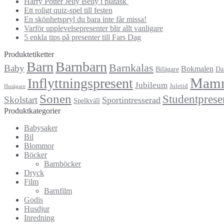
Harry Potter Jelly Belly i plåtask
Ett roligt quiz-spel till festen
En skönhetspryl du bara inte får missa!
Varför upplevelsepresenter blir allt vanligare
5 enkla tips på presenter till Fars Dag
Produktetiketter
Barn
Barnbarn
Barnkalas
Baby
Bokmalen
Bilägare
Da
Mam
Inflyttningspresent
Jubileum
Juletid
Husägare
Sonen
Studentprese
Skolstart
Sportintresserad
Spelkväll
Produktkategorier
Babysaker
Bil
Blommor
Böcker
Barnböcker
Dryck
Film
Barnfilm
Godis
Husdjur
Inredning