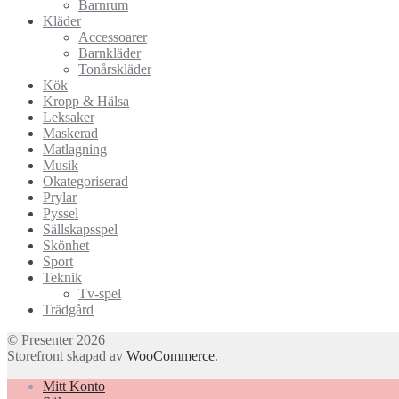
Barnrum
Kläder
Accessoarer
Barnkläder
Tonårskläder
Kök
Kropp & Hälsa
Leksaker
Maskerad
Matlagning
Musik
Okategoriserad
Prylar
Pyssel
Sällskapsspel
Skönhet
Sport
Teknik
Tv-spel
Trädgård
© Presenter 2026
Storefront skapad av
WooCommerce
.
Mitt Konto