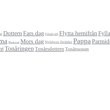
Dottern
Fars dag
Flytta hemifrån
Fyll
te
Filmkväll
ma
Pappa
Mors dag
Parmid
Nybliven förälder
Maskerad
Tonåringen
nt
Tonårsdottern
Tonårssonen