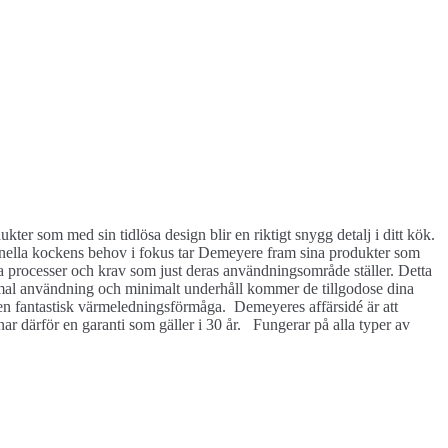
ukter som med sin tidlösa design blir en riktigt snygg detalj i ditt kök.
onella kockens behov i fokus tar Demeyere fram sina produkter som
cifika processer och krav som just deras användningsområde ställer. Detta
normal användning och minimalt underhåll kommer de tillgodose dina
en fantastisk värmeledningsförmåga. Demeyeres affärsidé är att
mnar därför en garanti som gäller i 30 år. Fungerar på alla typer av