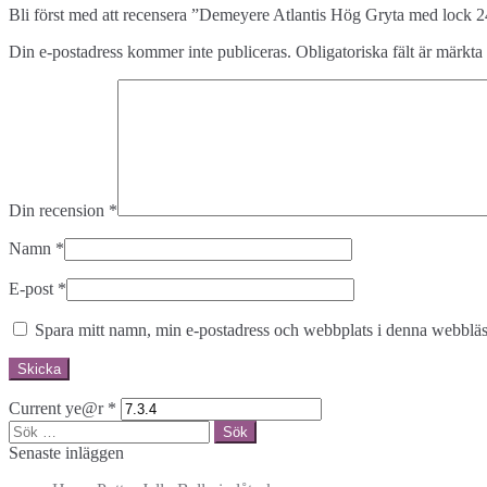
Bli först med att recensera ”Demeyere Atlantis Hög Gryta med lock 
Din e-postadress kommer inte publiceras.
Obligatoriska fält är märkta
Din recension
*
Namn
*
E-post
*
Spara mitt namn, min e-postadress och webbplats i denna webbläsa
Current ye@r
*
Sök
efter:
Senaste inläggen