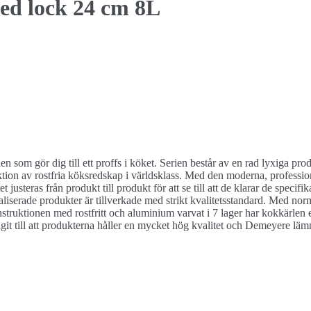
ed lock 24 cm 8L
en som gör dig till ett proffs i köket. Serien består av en rad lyxiga prod
ktion av rostfria köksredskap i världsklass. Med den moderna, professi
tet justeras från produkt till produkt för att se till att de klarar de spe
cialiserade produkter är tillverkade med strikt kvalitetsstandard. Med 
ruktionen med rostfritt och aluminium varvat i 7 lager har kokkärlen 
idragit till att produkterna håller en mycket hög kvalitet och Demeyere lä