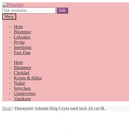
Hoppa
Gå
till
till
Sök
Sök
navigering
innehåll
efter:
Meny
Hem
Blommor
Leksaker
Prylar
Inredning
Fars Dag
Hem
Blommor
Choklad
Kropp & Hälsa
Nallar
Smycken
Upplevelser
Varukorg
Hem
/ Demeyere Atlantis Hög Gryta med lock 24 cm 8L