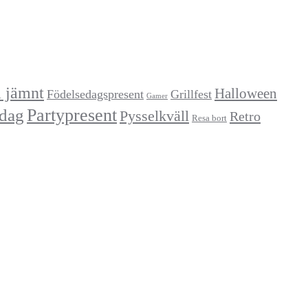
a jämnt
Halloween
Födelsedagspresent
Grillfest
Gamer
Partypresent
dag
Pysselkväll
Retro
Resa bort