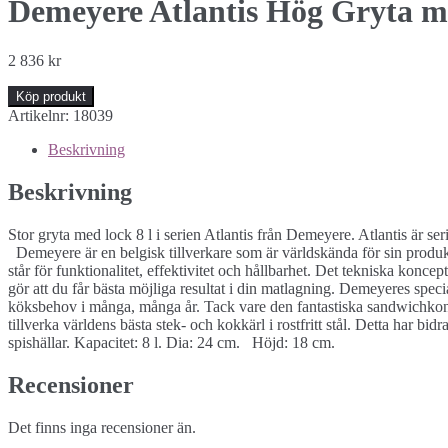
Demeyere Atlantis Hög Gryta m
2 836
kr
Köp produkt
Artikelnr:
18039
Beskrivning
Beskrivning
Stor gryta med lock 8 l i serien Atlantis från Demeyere. Atlantis är seri
Demeyere är en belgisk tillverkare som är världskända för sin produ
står för funktionalitet, effektivitet och hållbarhet. Det tekniska koncep
gör att du får bästa möjliga resultat i din matlagning. Demeyeres spe
köksbehov i många, många år. Tack vare den fantastiska sandwichkonst
tillverka världens bästa stek- och kokkärl i rostfritt stål. Detta har b
spishällar. Kapacitet: 8 l. Dia: 24 cm. Höjd: 18 cm.
Recensioner
Det finns inga recensioner än.