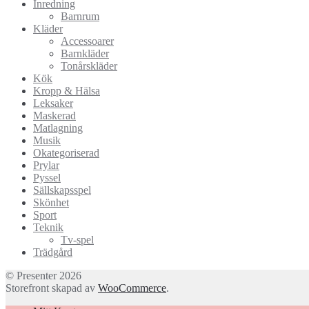
Inredning
Barnrum
Kläder
Accessoarer
Barnkläder
Tonårskläder
Kök
Kropp & Hälsa
Leksaker
Maskerad
Matlagning
Musik
Okategoriserad
Prylar
Pyssel
Sällskapsspel
Skönhet
Sport
Teknik
Tv-spel
Trädgård
© Presenter 2026
Storefront skapad av
WooCommerce
.