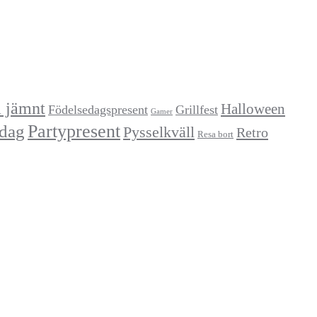
a jämnt
Halloween
Födelsedagspresent
Grillfest
Gamer
Partypresent
dag
Pysselkväll
Retro
Resa bort