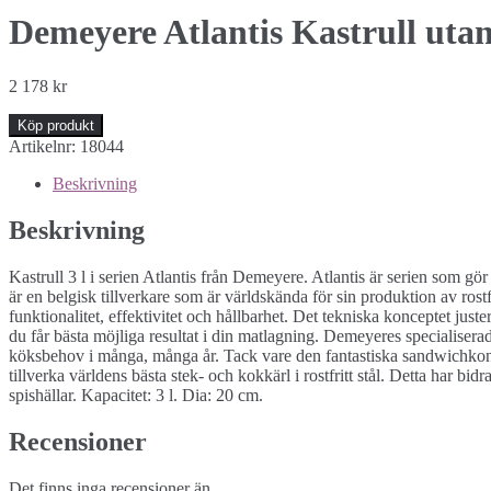
Demeyere Atlantis Kastrull uta
2 178
kr
Köp produkt
Artikelnr:
18044
Beskrivning
Beskrivning
Kastrull 3 l i serien Atlantis från Demeyere. Atlantis är serien som gör
är en belgisk tillverkare som är världskända för sin produktion av ro
funktionalitet, effektivitet och hållbarhet. Det tekniska konceptet juste
du får bästa möjliga resultat i din matlagning. Demeyeres specialiser
köksbehov i många, många år. Tack vare den fantastiska sandwichkonst
tillverka världens bästa stek- och kokkärl i rostfritt stål. Detta har b
spishällar. Kapacitet: 3 l. Dia: 20 cm.
Recensioner
Det finns inga recensioner än.