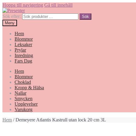
Hoppa till navigering
Gå till innehåll
Sök efter:
Sök
Meny
Hem
Blommor
Leksaker
Prylar
Inredning
Fars Dag
Hem
Blommor
Choklad
Kropp & Hälsa
Nallar
Smycken
Upplevelser
Varukorg
Hem
/ Demeyere Atlantis Kastrull utan lock 20 cm 3L