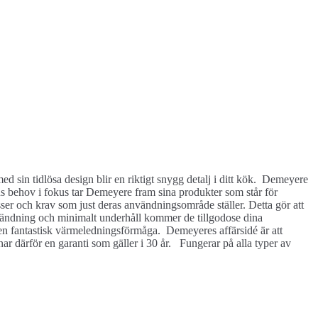
med sin tidlösa design blir en riktigt snygg detalj i ditt kök. Demeyere
ns behov i fokus tar Demeyere fram sina produkter som står för
ocesser och krav som just deras användningsområde ställer. Detta gör att
användning och minimalt underhåll kommer de tillgodose dina
en fantastisk värmeledningsförmåga. Demeyeres affärsidé är att
mnar därför en garanti som gäller i 30 år. Fungerar på alla typer av