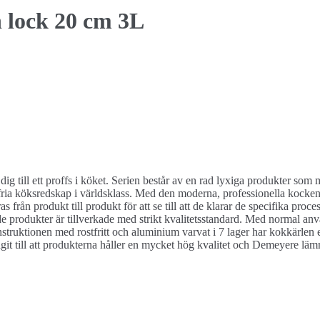
n lock 20 cm 3L
 dig till ett proffs i köket. Serien består av en rad lyxiga produkter som 
stfria köksredskap i världsklass. Med den moderna, professionella kocke
ras från produkt till produkt för att se till att de klarar de specifika pr
ade produkter är tillverkade med strikt kvalitetsstandard. Med normal 
ruktionen med rostfritt och aluminium varvat i 7 lager har kokkärlen 
idragit till att produkterna håller en mycket hög kvalitet och Demeyere lä