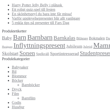
Harry Potter Jelly Belly i plåtask
Ett roligt quiz-spel till festen
En skönhetspryl du bara inte får missa!
Varför upplevelsepresenter blir allt vanligare
5 enkla tips på presenter till Fars Dag
Produktetiketter
Barn
Barnbarn
Barnkalas
Baby
Bokmalen
Bilägare
Da
Mam
Inflyttningspresent
Jubileum
Juletid
Husägare
Sonen
Studentprese
Skolstart
Sportintresserad
Spelkväll
Produktkategorier
Babysaker
Bil
Blommor
Böcker
Barnböcker
Dryck
Film
Barnfilm
Godis
Husdjur