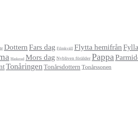
Dottern
Fars dag
Flytta hemifrån
Fyll
te
Filmkväll
ma
Pappa
Mors dag
Parmid
Nybliven förälder
Maskerad
Tonåringen
nt
Tonårsdottern
Tonårssonen