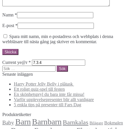
Namn
*
E-post
*
Spara mitt namn, min e-postadress och webbplats i denna
webbläsare till nästa gång jag skriver en kommentar.
Current ye@r
*
Sök
efter:
Senaste inläggen
Harry Potter Jelly Belly i plåtask
Ett roligt quiz-spel till festen
En skönhetspryl du bara inte får missa!
Varför upplevelsepresenter blir allt vanligare
5 enkla tips på presenter till Fars Dag
Produktetiketter
Barn
Barnbarn
Barnkalas
Baby
Bokmalen
Bilägare