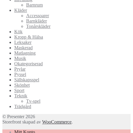
Barnrum
Kläder
Accessoarer
Barnkläder
Tonårskläder
Kök
Kropp & Hälsa
Leksaker
Maskerad
Matlagning
Musik
Okategoriserad
Prylar
Pyssel
Sällskapsspel
Skönhet
Sport
Teknik
Tv-spel
Trädgård
© Presenter 2026
Storefront skapad av
WooCommerce
.
Mitt Konto