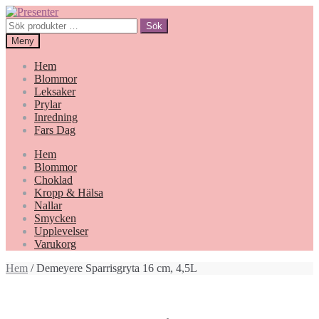
Hoppa
Gå
till
till
Sök
Sök
navigering
innehåll
efter:
Meny
Hem
Blommor
Leksaker
Prylar
Inredning
Fars Dag
Hem
Blommor
Choklad
Kropp & Hälsa
Nallar
Smycken
Upplevelser
Varukorg
Hem
/ Demeyere Sparrisgryta 16 cm, 4,5L