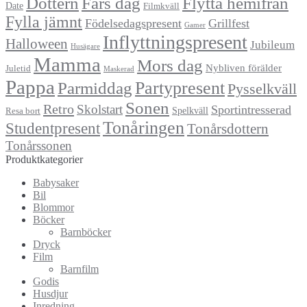
Dottern
Fars dag
Flytta hemifrån
Date
Filmkväll
Fylla jämnt
Födelsedagspresent
Grillfest
Gamer
Inflyttningspresent
Halloween
Jubileum
Husägare
Mamma
Mors dag
Nybliven förälder
Juletid
Maskerad
Pappa
Partypresent
Parmiddag
Pysselkväll
Sonen
Retro
Skolstart
Sportintresserad
Spelkväll
Resa bort
Tonåringen
Studentpresent
Tonårsdottern
Tonårssonen
Produktkategorier
Babysaker
Bil
Blommor
Böcker
Barnböcker
Dryck
Film
Barnfilm
Godis
Husdjur
Inredning