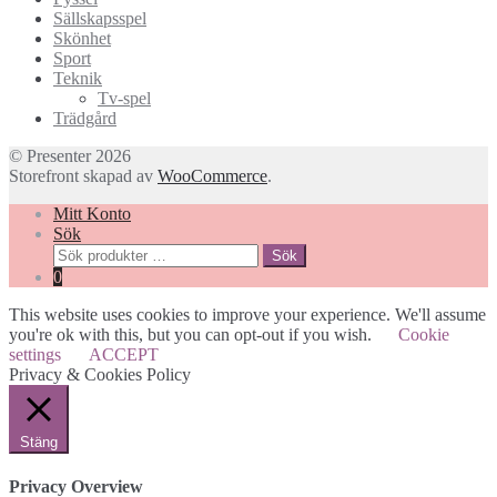
Sällskapsspel
Skönhet
Sport
Teknik
Tv-spel
Trädgård
© Presenter 2026
Storefront skapad av
WooCommerce
.
Mitt Konto
Sök
Sök
Sök
efter:
0
This website uses cookies to improve your experience. We'll assume
you're ok with this, but you can opt-out if you wish.
Cookie
settings
ACCEPT
Privacy & Cookies Policy
Stäng
Privacy Overview