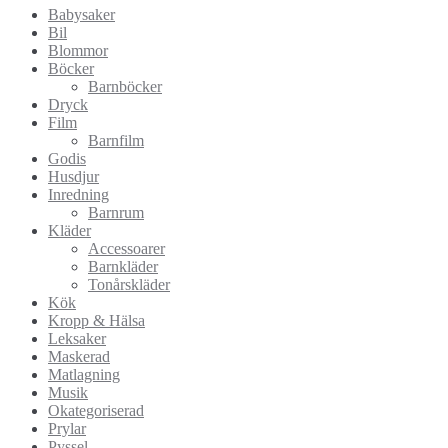
Babysaker
Bil
Blommor
Böcker
Barnböcker
Dryck
Film
Barnfilm
Godis
Husdjur
Inredning
Barnrum
Kläder
Accessoarer
Barnkläder
Tonårskläder
Kök
Kropp & Hälsa
Leksaker
Maskerad
Matlagning
Musik
Okategoriserad
Prylar
Pyssel