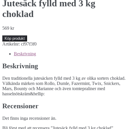
Jutesäck fylld med 3 kg
choklad
569
kr
Köp produkt
Artikelnr:
cf97f3f0
Beskrivning
Beskrivning
Den traditionella jutesäcken fylld med 3 kg av olika sorters choklad.
Välkända märken som Rollo, Dumle, Fazermint, Twix, Snickers,
Mars, Bounty och Marianne och även tomtepraliner med
hasselnötskräm&hellip:
Recensioner
Det finns inga recensioner än.
Bli först med att recensera ”Jutesäck fylld med 3 kg choklad”