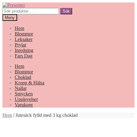
Hoppa
Gå
till
till
Sök
Sök
navigering
innehåll
efter:
Meny
Hem
Blommor
Leksaker
Prylar
Inredning
Fars Dag
Hem
Blommor
Choklad
Kropp & Hälsa
Nallar
Smycken
Upplevelser
Varukorg
Hem
/ Jutesäck fylld med 3 kg choklad