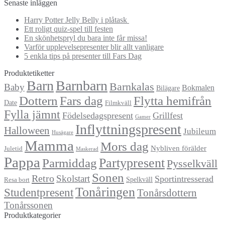
efter:
Senaste inläggen
Harry Potter Jelly Belly i plåtask
Ett roligt quiz-spel till festen
En skönhetspryl du bara inte får missa!
Varför upplevelsepresenter blir allt vanligare
5 enkla tips på presenter till Fars Dag
Produktetiketter
Barn
Barnbarn
Barnkalas
Baby
Bokmalen
Bilägare
Dottern
Fars dag
Flytta hemifrån
Date
Filmkväll
Fylla jämnt
Födelsedagspresent
Grillfest
Gamer
Inflyttningspresent
Halloween
Jubileum
Husägare
Mamma
Mors dag
Nybliven förälder
Juletid
Maskerad
Pappa
Partypresent
Parmiddag
Pysselkväll
Sonen
Retro
Skolstart
Sportintresserad
Spelkväll
Resa bort
Tonåringen
Studentpresent
Tonårsdottern
Tonårssonen
Produktkategorier