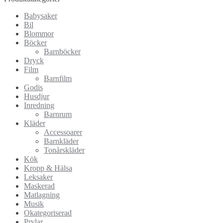
Babysaker
Bil
Blommor
Böcker
Barnböcker
Dryck
Film
Barnfilm
Godis
Husdjur
Inredning
Barnrum
Kläder
Accessoarer
Barnkläder
Tonårskläder
Kök
Kropp & Hälsa
Leksaker
Maskerad
Matlagning
Musik
Okategoriserad
Prylar