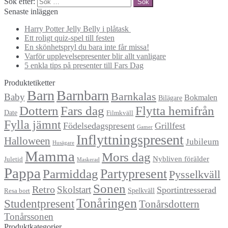
Sök efter:
Senaste inläggen
Harry Potter Jelly Belly i plåtask
Ett roligt quiz-spel till festen
En skönhetspryl du bara inte får missa!
Varför upplevelsepresenter blir allt vanligare
5 enkla tips på presenter till Fars Dag
Produktetiketter
Barn
Barnbarn
Barnkalas
Baby
Bokmalen
Bilägare
Dottern
Fars dag
Flytta hemifrån
Date
Filmkväll
Fylla jämnt
Födelsedagspresent
Grillfest
Gamer
Inflyttningspresent
Halloween
Jubileum
Husägare
Mamma
Mors dag
Nybliven förälder
Juletid
Maskerad
Pappa
Partypresent
Parmiddag
Pysselkväll
Sonen
Retro
Skolstart
Sportintresserad
Spelkväll
Resa bort
Tonåringen
Studentpresent
Tonårsdottern
Tonårssonen
Produktkategorier