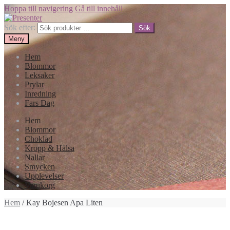
Hoppa till navigering
Gå till innehåll
Sök efter:
Sök
Meny
Hem
Blommor
Leksaker
Prylar
Inredning
Fars Dag
Hem
Blommor
Choklad
Kropp & Hälsa
Nallar
Smycken
Upplevelser
Varukorg
Hem
/ Kay Bojesen Apa Liten