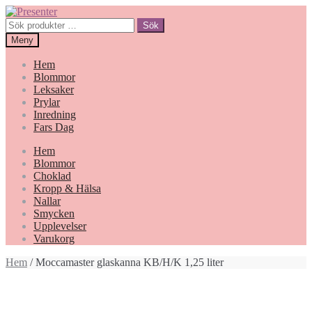
Hoppa
Gå
till
till
Sök
Sök
navigering
innehåll
efter:
Meny
Hem
Blommor
Leksaker
Prylar
Inredning
Fars Dag
Hem
Blommor
Choklad
Kropp & Hälsa
Nallar
Smycken
Upplevelser
Varukorg
Hem
/ Moccamaster glaskanna KB/H/K 1,25 liter