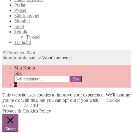
Prylar
Pyssel
Sällskapsspel
Skönhet
Sport
Teknik
Tv-spel
Trädgård
© Presenter 2026
Storefront skapad av
WooCommerce
.
Mitt Konto
Sök
Sök
Sök
efter:
0
This website uses cookies to improve your experience. We'll assume
you're ok with this, but you can opt-out if you wish.
Cookie
settings
ACCEPT
Privacy & Cookies Policy
Stäng