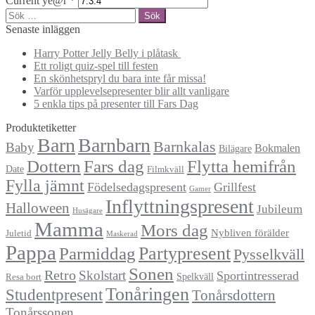
Current ye@r
*
Sök
efter:
Senaste inläggen
Harry Potter Jelly Belly i plåtask
Ett roligt quiz-spel till festen
En skönhetspryl du bara inte får missa!
Varför upplevelsepresenter blir allt vanligare
5 enkla tips på presenter till Fars Dag
Produktetiketter
Barn
Barnbarn
Barnkalas
Baby
Bokmalen
Bilägare
Dottern
Fars dag
Flytta hemifrån
Date
Filmkväll
Fylla jämnt
Födelsedagspresent
Grillfest
Gamer
Inflyttningspresent
Halloween
Jubileum
Husägare
Mamma
Mors dag
Nybliven förälder
Juletid
Maskerad
Pappa
Partypresent
Parmiddag
Pysselkväll
Sonen
Retro
Skolstart
Sportintresserad
Spelkväll
Resa bort
Tonåringen
Studentpresent
Tonårsdottern
Tonårssonen