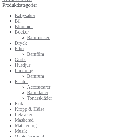
Produktkategorier
Babysaker
Bil
Blommor
Böcker
Barnböcker
Dryck
Film
Barnfilm
Godis
Husdjur
Inredning
Barnrum
Kläder
Accessoarer
Barnkläder
Tonårskläder
Kök
Kropp & Hälsa
Leksaker
Maskerad
Matlagning
Musik
Okategoriserad