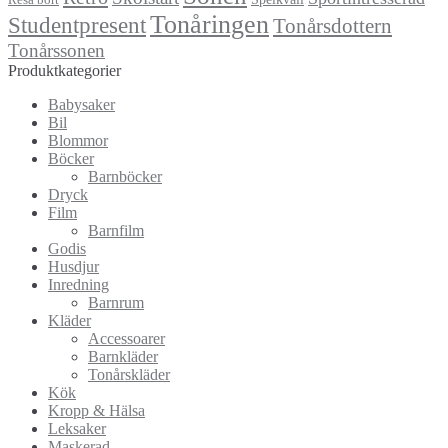
Tonåringen
Studentpresent
Tonårsdottern
Tonårssonen
Produktkategorier
Babysaker
Bil
Blommor
Böcker
Barnböcker
Dryck
Film
Barnfilm
Godis
Husdjur
Inredning
Barnrum
Kläder
Accessoarer
Barnkläder
Tonårskläder
Kök
Kropp & Hälsa
Leksaker
Maskerad