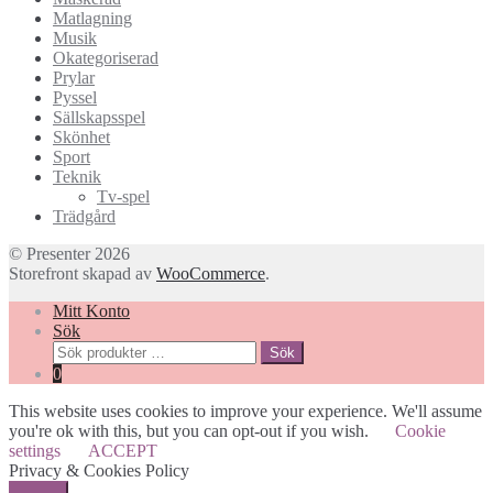
Matlagning
Musik
Okategoriserad
Prylar
Pyssel
Sällskapsspel
Skönhet
Sport
Teknik
Tv-spel
Trädgård
© Presenter 2026
Storefront skapad av
WooCommerce
.
Mitt Konto
Sök
Sök
Sök
efter:
0
This website uses cookies to improve your experience. We'll assume
you're ok with this, but you can opt-out if you wish.
Cookie
settings
ACCEPT
Privacy & Cookies Policy