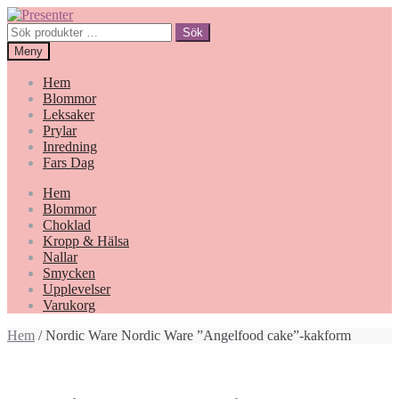
Hoppa
Gå
till
till
Sök
Sök
navigering
innehåll
efter:
Meny
Hem
Blommor
Leksaker
Prylar
Inredning
Fars Dag
Hem
Blommor
Choklad
Kropp & Hälsa
Nallar
Smycken
Upplevelser
Varukorg
Hem
/ Nordic Ware Nordic Ware ”Angelfood cake”-kakform