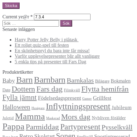
Current ye@r
*
Sök
efter:
Senaste inläggen
Harry Potter Jelly Belly i plåtask
Ett roligt quiz-spel till festen
En skönhetspryl du bara inte får missa!
Varför upplevelsepresenter blir allt vanligare
5 enkla tips på presenter till Fars Dag
Produktetiketter
Barn
Barnbarn
Barnkalas
Baby
Bokmalen
Bilägare
Dottern
Fars dag
Flytta hemifrån
Date
Filmkväll
Fylla jämnt
Födelsedagspresent
Grillfest
Gamer
Inflyttningspresent
Halloween
Jubileum
Husägare
Mamma
Mors dag
Nybliven förälder
Juletid
Maskerad
Pappa
Partypresent
Parmiddag
Pysselkväll
Sonen
Retro
Skolstart
Sportintresserad
Spelkväll
Resa bort