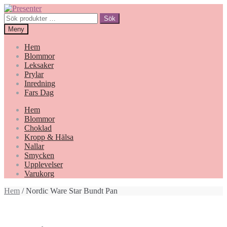
Hoppa
Gå
till
till
Sök
Sök
navigering
innehåll
efter:
Meny
Hem
Blommor
Leksaker
Prylar
Inredning
Fars Dag
Hem
Blommor
Choklad
Kropp & Hälsa
Nallar
Smycken
Upplevelser
Varukorg
Hem
/ Nordic Ware Star Bundt Pan