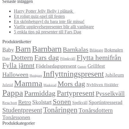
efter:
Senaste inläggen
Harry Potter Jelly Belly i plåtask
Ett roligt quiz-spel till festen
En skönhetspryl du bara inte får missa!
Varför upplevelsepresenter blir allt vanligare
5 enkla tips på presenter till Fars Dag
Produktetiketter
Barn
Barnbarn
Barnkalas
Baby
Bokmalen
Bilägare
Dottern
Fars dag
Flytta hemifrån
Date
Filmkväll
Fylla jämnt
Födelsedagspresent
Grillfest
Gamer
Inflyttningspresent
Halloween
Jubileum
Husägare
Mamma
Mors dag
Nybliven förälder
Juletid
Maskerad
Pappa
Partypresent
Parmiddag
Pysselkväll
Sonen
Retro
Skolstart
Sportintresserad
Spelkväll
Resa bort
Tonåringen
Studentpresent
Tonårsdottern
Tonårssonen
Produktkategorier