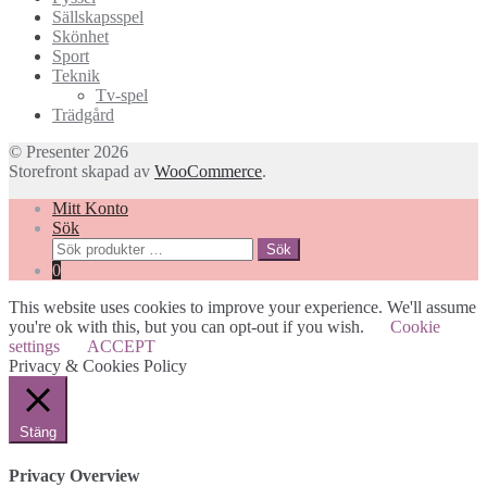
Sällskapsspel
Skönhet
Sport
Teknik
Tv-spel
Trädgård
© Presenter 2026
Storefront skapad av
WooCommerce
.
Mitt Konto
Sök
Sök
Sök
efter:
0
This website uses cookies to improve your experience. We'll assume
you're ok with this, but you can opt-out if you wish.
Cookie
settings
ACCEPT
Privacy & Cookies Policy
Stäng
Privacy Overview