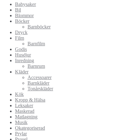
Babysaker
Bil
Blommor
Böcker
Barnböcker
Dryck
Film
Barnfilm
Godis
Husdjur
Inredning
Barnrum
Kläder
Accessoarer
Barnkläder
Tonårskläder
Kök
Kropp & Hälsa
Leksaker
Maskerad
Matlagning
Musik
Okategoriserad
Prylar
Pyssel