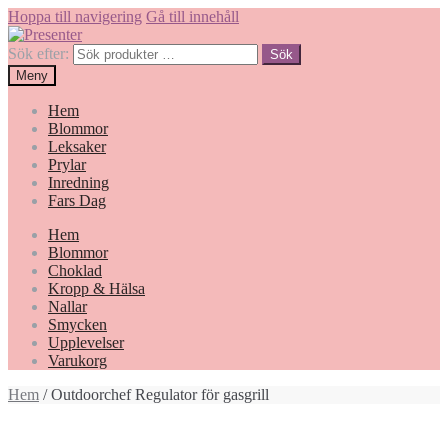
Hoppa till navigering
Gå till innehåll
Sök efter:
Sök
Meny
Hem
Blommor
Leksaker
Prylar
Inredning
Fars Dag
Hem
Blommor
Choklad
Kropp & Hälsa
Nallar
Smycken
Upplevelser
Varukorg
Hem
/ Outdoorchef Regulator för gasgrill