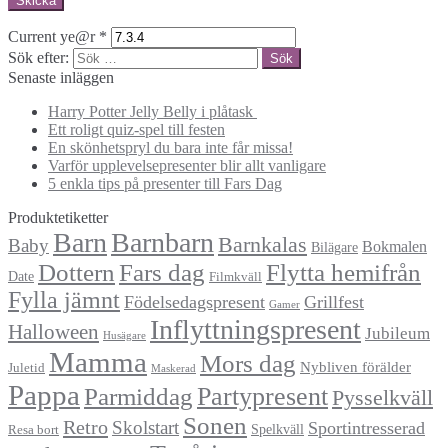
Current ye@r
*
Sök efter:
Senaste inläggen
Harry Potter Jelly Belly i plåtask
Ett roligt quiz-spel till festen
En skönhetspryl du bara inte får missa!
Varför upplevelsepresenter blir allt vanligare
5 enkla tips på presenter till Fars Dag
Produktetiketter
Barn
Barnbarn
Barnkalas
Baby
Bokmalen
Bilägare
Dottern
Fars dag
Flytta hemifrån
Date
Filmkväll
Fylla jämnt
Födelsedagspresent
Grillfest
Gamer
Inflyttningspresent
Halloween
Jubileum
Husägare
Mamma
Mors dag
Nybliven förälder
Juletid
Maskerad
Pappa
Partypresent
Parmiddag
Pysselkväll
Sonen
Retro
Skolstart
Sportintresserad
Spelkväll
Resa bort