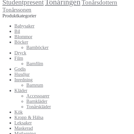
Tonåringen
Studentpresent
Tonårsdottern
Tonårssonen
Produktkategorier
Babysaker
Bil
Blommor
Böcker
Barnböcker
Dryck
Film
Barnfilm
Godis
Husdjur
Inredning
Barnrum
Kläder
Accessoarer
Barnkläder
Tonårskläder
Kök
Kropp & Hälsa
Leksaker
Maskerad
Matlagning