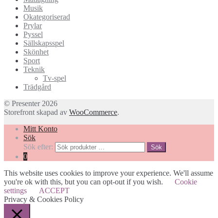
Musik
Okategoriserad
Prylar
Pyssel
Sällskapsspel
Skönhet
Sport
Teknik
Tv-spel
Trädgård
© Presenter 2026
Storefront skapad av
WooCommerce
.
Mitt Konto
Sök
Sök efter:
Sök
0
This website uses cookies to improve your experience. We'll assume
you're ok with this, but you can opt-out if you wish.
Cookie
settings
ACCEPT
Privacy & Cookies Policy