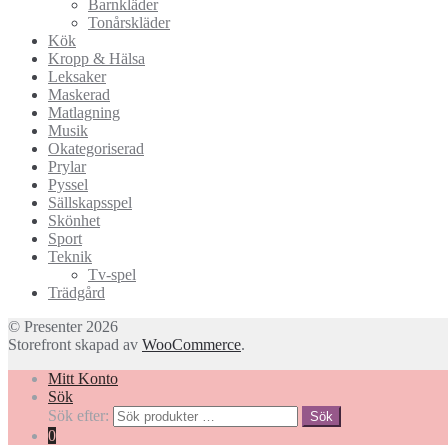
Barnkläder
Tonårskläder
Kök
Kropp & Hälsa
Leksaker
Maskerad
Matlagning
Musik
Okategoriserad
Prylar
Pyssel
Sällskapsspel
Skönhet
Sport
Teknik
Tv-spel
Trädgård
© Presenter 2026
Storefront skapad av
WooCommerce
.
Mitt Konto
Sök
Sök efter:
Sök
0