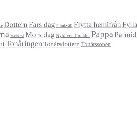
Dottern
Fars dag
Flytta hemifrån
Fyll
te
Filmkväll
ma
Pappa
Mors dag
Parmid
Nybliven förälder
Maskerad
Tonåringen
nt
Tonårsdottern
Tonårssonen