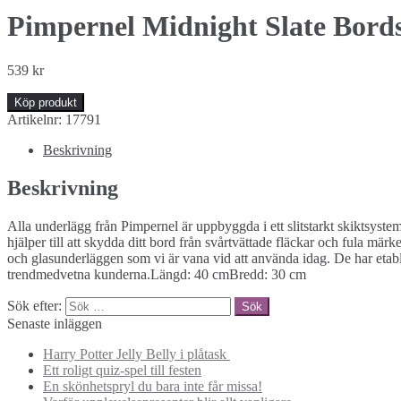
Pimpernel Midnight Slate Bord
539
kr
Köp produkt
Artikelnr:
17791
Beskrivning
Beskrivning
Alla underlägg från Pimpernel är uppbyggda i ett slitstarkt skiktsyst
hjälper till att skydda ditt bord från svårtvättade fläckar och fula mä
och glasunderläggen som vi är vana vid att använda idag. De har etab
trendmedvetna kunderna.Längd: 40 cmBredd: 30 cm
Sök efter:
Senaste inläggen
Harry Potter Jelly Belly i plåtask
Ett roligt quiz-spel till festen
En skönhetspryl du bara inte får missa!