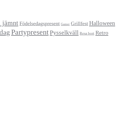
a jämnt
Halloween
Födelsedagspresent
Grillfest
Gamer
Partypresent
dag
Pysselkväll
Retro
Resa bort