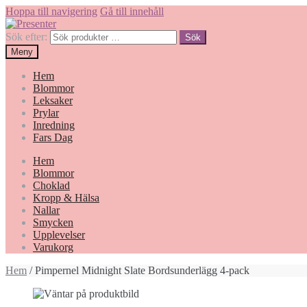
Hoppa till navigering
Gå till innehåll
Sök efter:
Sök
Meny
Hem
Blommor
Leksaker
Prylar
Inredning
Fars Dag
Hem
Blommor
Choklad
Kropp & Hälsa
Nallar
Smycken
Upplevelser
Varukorg
Hem
/ Pimpernel Midnight Slate Bordsunderlägg 4-pack