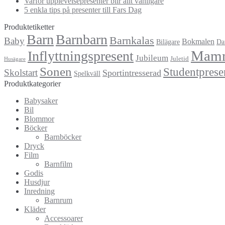
Varför upplevelsepresenter blir allt vanligare
5 enkla tips på presenter till Fars Dag
Produktetiketter
Barn
Barnbarn
Barnkalas
Baby
Bokmalen
Bilägare
Da
Mam
Inflyttningspresent
Jubileum
Juletid
Husägare
Sonen
Studentprese
Skolstart
Sportintresserad
Spelkväll
Produktkategorier
Babysaker
Bil
Blommor
Böcker
Barnböcker
Dryck
Film
Barnfilm
Godis
Husdjur
Inredning
Barnrum
Kläder
Accessoarer