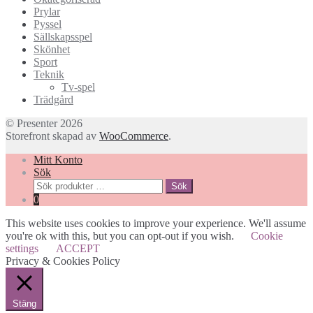
Prylar
Pyssel
Sällskapsspel
Skönhet
Sport
Teknik
Tv-spel
Trädgård
© Presenter 2026
Storefront skapad av
WooCommerce
.
Mitt Konto
Sök
Sök
Sök
efter:
0
This website uses cookies to improve your experience. We'll assume
you're ok with this, but you can opt-out if you wish.
Cookie
settings
ACCEPT
Privacy & Cookies Policy
Stäng