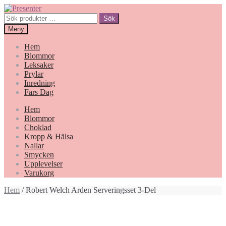
Hoppa
Gå
till
till
Sök
Sök
navigering
innehåll
efter:
Meny
Hem
Blommor
Leksaker
Prylar
Inredning
Fars Dag
Hem
Blommor
Choklad
Kropp & Hälsa
Nallar
Smycken
Upplevelser
Varukorg
Hem
/ Robert Welch Arden Serveringsset 3-Del