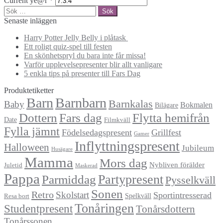
Current ye@r
*
Sök
efter:
Senaste inläggen
Harry Potter Jelly Belly i plåtask
Ett roligt quiz-spel till festen
En skönhetspryl du bara inte får missa!
Varför upplevelsepresenter blir allt vanligare
5 enkla tips på presenter till Fars Dag
Produktetiketter
Barn
Barnbarn
Barnkalas
Baby
Bokmalen
Bilägare
Dottern
Fars dag
Flytta hemifrån
Date
Filmkväll
Fylla jämnt
Födelsedagspresent
Grillfest
Gamer
Inflyttningspresent
Halloween
Jubileum
Husägare
Mamma
Mors dag
Nybliven förälder
Juletid
Maskerad
Pappa
Partypresent
Parmiddag
Pysselkväll
Sonen
Retro
Skolstart
Sportintresserad
Spelkväll
Resa bort
Tonåringen
Studentpresent
Tonårsdottern
Tonårssonen