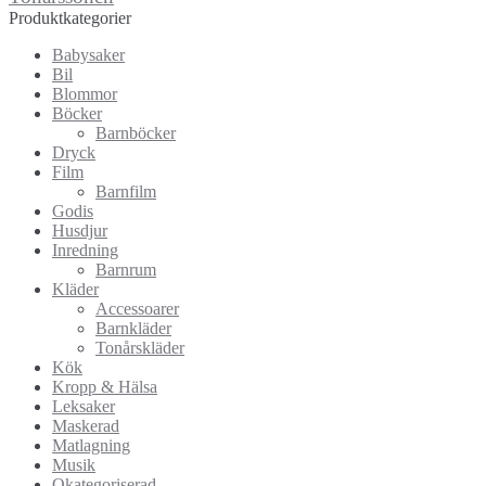
Produktkategorier
Babysaker
Bil
Blommor
Böcker
Barnböcker
Dryck
Film
Barnfilm
Godis
Husdjur
Inredning
Barnrum
Kläder
Accessoarer
Barnkläder
Tonårskläder
Kök
Kropp & Hälsa
Leksaker
Maskerad
Matlagning
Musik
Okategoriserad