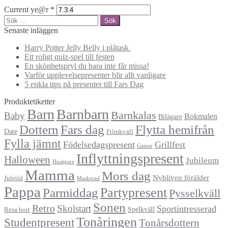
Current ye@r
*
Sök
efter:
Senaste inläggen
Harry Potter Jelly Belly i plåtask
Ett roligt quiz-spel till festen
En skönhetspryl du bara inte får missa!
Varför upplevelsepresenter blir allt vanligare
5 enkla tips på presenter till Fars Dag
Produktetiketter
Barn
Barnbarn
Barnkalas
Baby
Bokmalen
Bilägare
Dottern
Fars dag
Flytta hemifrån
Date
Filmkväll
Fylla jämnt
Födelsedagspresent
Grillfest
Gamer
Inflyttningspresent
Halloween
Jubileum
Husägare
Mamma
Mors dag
Nybliven förälder
Juletid
Maskerad
Pappa
Partypresent
Parmiddag
Pysselkväll
Sonen
Retro
Skolstart
Sportintresserad
Spelkväll
Resa bort
Tonåringen
Studentpresent
Tonårsdottern