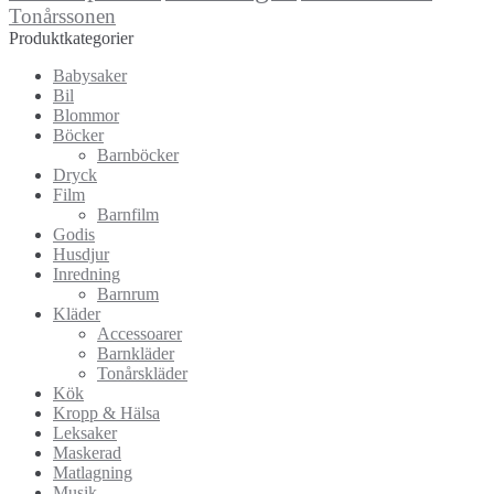
Tonårssonen
Produktkategorier
Babysaker
Bil
Blommor
Böcker
Barnböcker
Dryck
Film
Barnfilm
Godis
Husdjur
Inredning
Barnrum
Kläder
Accessoarer
Barnkläder
Tonårskläder
Kök
Kropp & Hälsa
Leksaker
Maskerad
Matlagning
Musik