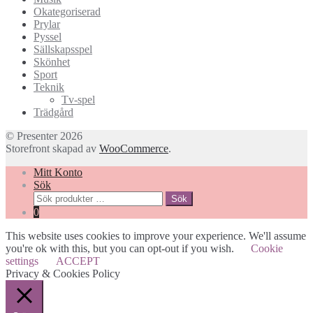
Okategoriserad
Prylar
Pyssel
Sällskapsspel
Skönhet
Sport
Teknik
Tv-spel
Trädgård
© Presenter 2026
Storefront skapad av
WooCommerce
.
Mitt Konto
Sök
Sök
Sök
efter:
0
This website uses cookies to improve your experience. We'll assume
you're ok with this, but you can opt-out if you wish.
Cookie
settings
ACCEPT
Privacy & Cookies Policy