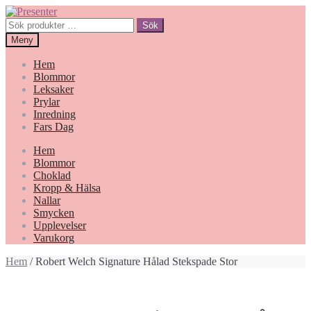
Hoppa
Gå
till
till
Sök
Sök
navigering
innehåll
efter:
Meny
Hem
Blommor
Leksaker
Prylar
Inredning
Fars Dag
Hem
Blommor
Choklad
Kropp & Hälsa
Nallar
Smycken
Upplevelser
Varukorg
Hem
/ Robert Welch Signature Hålad Stekspade Stor