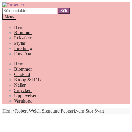
Hoppa
Gå
till
till
Sök
Sök
navigering
innehåll
efter:
Meny
Hem
Blommor
Leksaker
Prylar
Inredning
Fars Dag
Hem
Blommor
Choklad
Kropp & Hälsa
Nallar
Smycken
Upplevelser
Varukorg
Hem
/ Robert Welch Signature Pepparkvarn Stor Svart