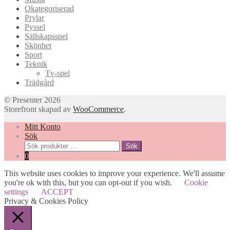
Okategoriserad
Prylar
Pyssel
Sällskapsspel
Skönhet
Sport
Teknik
Tv-spel
Trädgård
© Presenter 2026
Storefront skapad av
WooCommerce
.
Mitt Konto
Sök
Sök
Sök
efter:
0
This website uses cookies to improve your experience. We'll assume
you're ok with this, but you can opt-out if you wish.
Cookie
settings
ACCEPT
Privacy & Cookies Policy