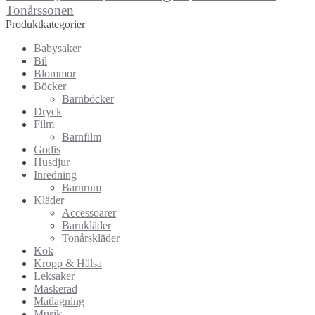
Tonårssonen
Produktkategorier
Babysaker
Bil
Blommor
Böcker
Barnböcker
Dryck
Film
Barnfilm
Godis
Husdjur
Inredning
Barnrum
Kläder
Accessoarer
Barnkläder
Tonårskläder
Kök
Kropp & Hälsa
Leksaker
Maskerad
Matlagning
Musik