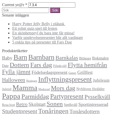
Current ye@r
*
Sök
efter:
Senaste inläggen
Harry Potter Jelly Belly i plåtask
Ett roligt quiz-spel till festen
En skönhetspryl du bara inte får missa!
Varför upplevelsepresenter blir allt vanligare
5 enkla tips på presenter till Fars Dag
Produktetiketter
Barn
Barnbarn
Barnkalas
Baby
Bokmalen
Bilägare
Dottern
Fars dag
Flytta hemifrån
Date
Filmkväll
Fylla jämnt
Födelsedagspresent
Grillfest
Gamer
Inflyttningspresent
Halloween
Jubileum
Husägare
Mamma
Mors dag
Nybliven förälder
Juletid
Maskerad
Pappa
Partypresent
Parmiddag
Pysselkväll
Sonen
Retro
Skolstart
Sportintresserad
Spelkväll
Resa bort
Tonåringen
Studentpresent
Tonårsdottern