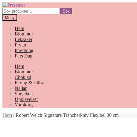
Hoppa
Gå
till
till
Sök
Sök
navigering
innehåll
efter:
Meny
Hem
Blommor
Leksaker
Prylar
Inredning
Fars Dag
Hem
Blommor
Choklad
Kropp & Hälsa
Nallar
Smycken
Upplevelser
Varukorg
Hem
/ Robert Welch Signature Trancherkniv Flexibel 30 cm