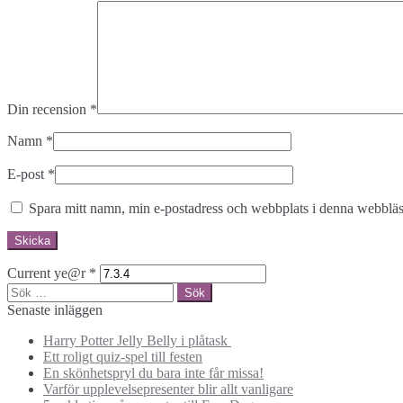
Din recension
*
Namn
*
E-post
*
Spara mitt namn, min e-postadress och webbplats i denna webbläsa
Current ye@r
*
Sök
efter:
Senaste inläggen
Harry Potter Jelly Belly i plåtask
Ett roligt quiz-spel till festen
En skönhetspryl du bara inte får missa!
Varför upplevelsepresenter blir allt vanligare