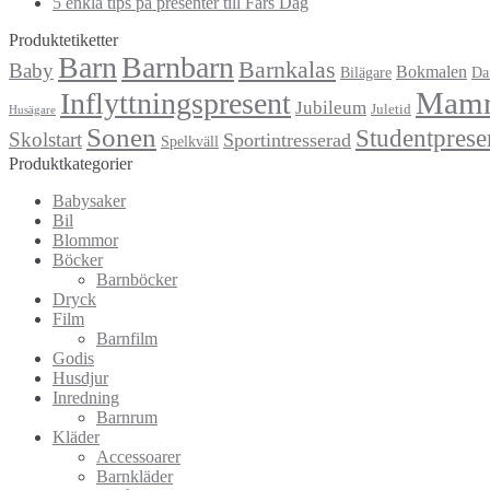
5 enkla tips på presenter till Fars Dag
Produktetiketter
Barn
Barnbarn
Barnkalas
Baby
Bokmalen
Bilägare
Da
Mam
Inflyttningspresent
Jubileum
Juletid
Husägare
Sonen
Studentprese
Skolstart
Sportintresserad
Spelkväll
Produktkategorier
Babysaker
Bil
Blommor
Böcker
Barnböcker
Dryck
Film
Barnfilm
Godis
Husdjur
Inredning
Barnrum
Kläder
Accessoarer
Barnkläder