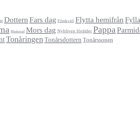
Dottern
Fars dag
Flytta hemifrån
Fyll
te
Filmkväll
ma
Pappa
Mors dag
Parmid
Nybliven förälder
Maskerad
Tonåringen
nt
Tonårsdottern
Tonårssonen