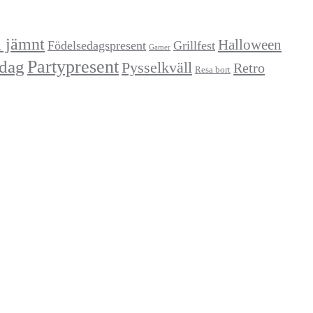
a jämnt
Halloween
Födelsedagspresent
Grillfest
Gamer
Partypresent
dag
Pysselkväll
Retro
Resa bort