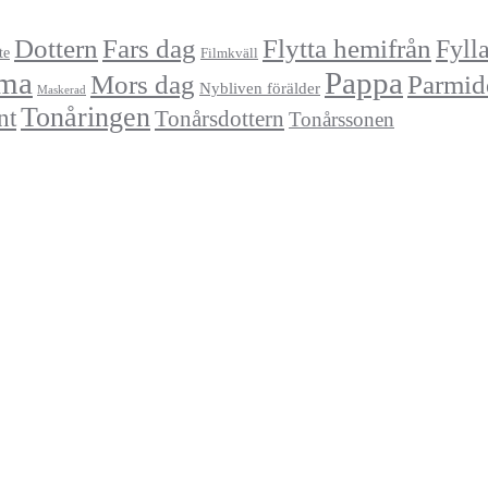
Dottern
Fars dag
Flytta hemifrån
Fyll
te
Filmkväll
ma
Pappa
Mors dag
Parmid
Nybliven förälder
Maskerad
Tonåringen
nt
Tonårsdottern
Tonårssonen