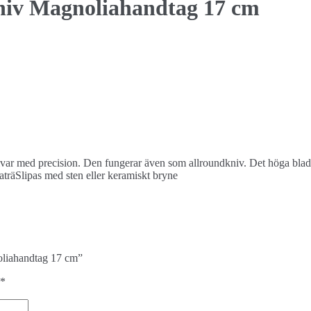
iv Magnoliahandtag 17 cm
ar med precision. Den fungerar även som allroundkniv. Det höga bladet 
räSlipas med sten eller keramiskt bryne
oliahandtag 17 cm”
*