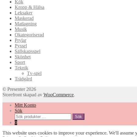
Kök
Kropp & Hälsa
Leksaker
Maskerad
Matlagning
Musik
Okategoriserad
Prylar
Pyssel
Sällskapsspel
Skönhet
Sport
Teknik
Tv-spel
Trädgård
© Presenter 2026
Storefront skapad av
WooCommerce
.
Mitt Konto
Sök
Sök
Sök
efter:
0
This website uses cookies to improve your experience. We'll assume yo