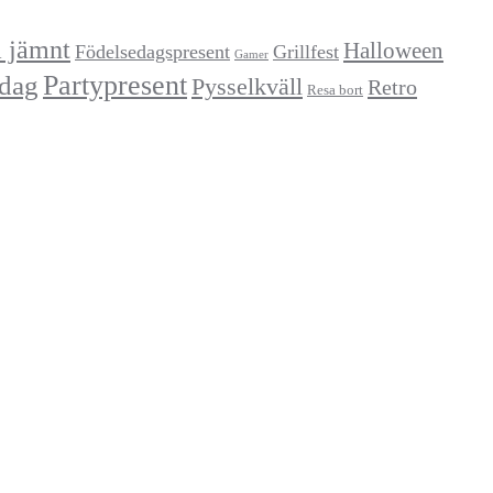
a jämnt
Halloween
Födelsedagspresent
Grillfest
Gamer
Partypresent
dag
Pysselkväll
Retro
Resa bort