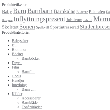
Produktetiketter
Barn
Barnbarn
Barnkalas
Baby
Bokmalen
Bilägare
Da
Mam
Inflyttningspresent
Jubileum
Juletid
Husägare
Sonen
Studentprese
Skolstart
Sportintresserad
Spelkväll
Produktkategorier
Babysaker
Bil
Blommor
Böcker
Barnböcker
Dryck
Film
Barnfilm
Godis
Husdjur
Inredning
Barnrum
Kläder
Accessoarer
Barnkläder
Tonårskläder