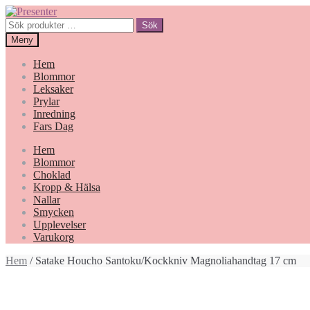
Hoppa
Gå
till
till
Sök
Sök
navigering
innehåll
efter:
Meny
Hem
Blommor
Leksaker
Prylar
Inredning
Fars Dag
Hem
Blommor
Choklad
Kropp & Hälsa
Nallar
Smycken
Upplevelser
Varukorg
Hem
/ Satake Houcho Santoku/Kockkniv Magnoliahandtag 17 cm