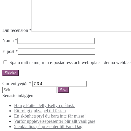
Din recension
*
Namn
*
E-post
*
Spara mitt namn, min e-postadress och webbplats i denna webbläsa
Current ye@r
*
Sök
efter:
Senaste inläggen
Harry Potter Jelly Belly i plåtask
Ett roligt quiz-spel till festen
En skönhetspryl du bara inte får missa!
Varför upplevelsepresenter blir allt vanligare
5 enkla tips på presenter till Fars Dag