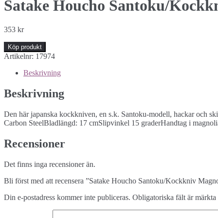
Satake Houcho Santoku/Kockkn
353
kr
Köp produkt
Artikelnr:
17974
Beskrivning
Beskrivning
Den här japanska kockkniven, en s.k. Santoku-modell, hackar och skiv
Carbon SteelBladlängd: 17 cmSlipvinkel 15 graderHandtag i magnoliat
Recensioner
Det finns inga recensioner än.
Bli först med att recensera ”Satake Houcho Santoku/Kockkniv Magn
Din e-postadress kommer inte publiceras.
Obligatoriska fält är märkta