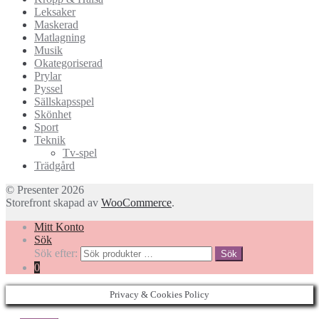
Leksaker
Maskerad
Matlagning
Musik
Okategoriserad
Prylar
Pyssel
Sällskapsspel
Skönhet
Sport
Teknik
Tv-spel
Trädgård
© Presenter 2026
Storefront skapad av
WooCommerce
.
Mitt Konto
Sök
Sök efter:
Sök
0
Privacy & Cookies Policy