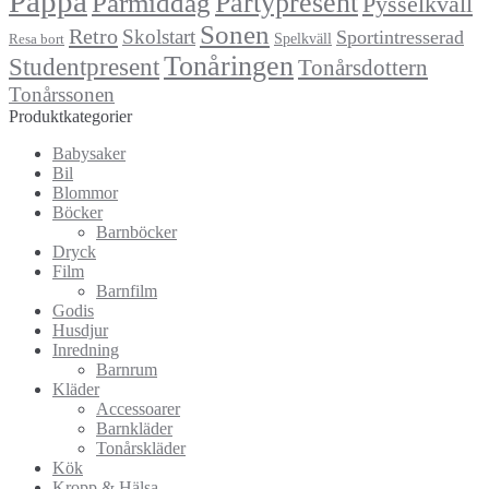
Pappa
Partypresent
Parmiddag
Pysselkväll
Sonen
Retro
Skolstart
Sportintresserad
Spelkväll
Resa bort
Tonåringen
Studentpresent
Tonårsdottern
Tonårssonen
Produktkategorier
Babysaker
Bil
Blommor
Böcker
Barnböcker
Dryck
Film
Barnfilm
Godis
Husdjur
Inredning
Barnrum
Kläder
Accessoarer
Barnkläder
Tonårskläder
Kök
Kropp & Hälsa