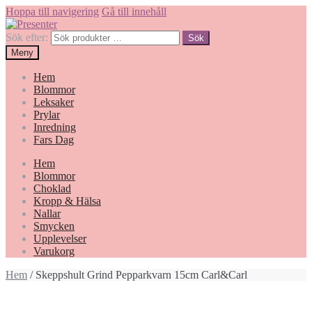
Hoppa till navigering
Gå till innehåll
Sök efter:
Sök
Meny
Hem
Blommor
Leksaker
Prylar
Inredning
Fars Dag
Hem
Blommor
Choklad
Kropp & Hälsa
Nallar
Smycken
Upplevelser
Varukorg
Hem
/ Skeppshult Grind Pepparkvarn 15cm Carl&Carl