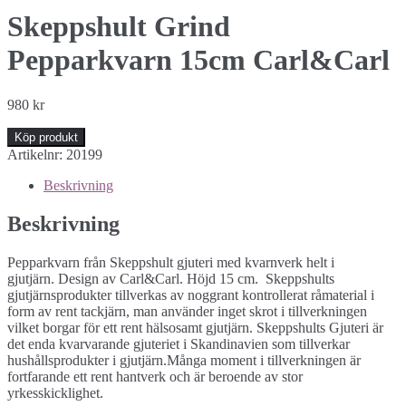
Skeppshult Grind
Pepparkvarn 15cm Carl&Carl
980
kr
Köp produkt
Artikelnr:
20199
Beskrivning
Beskrivning
Pepparkvarn från Skeppshult gjuteri med kvarnverk helt i
gjutjärn. Design av Carl&Carl. Höjd 15 cm. Skeppshults
gjutjärnsprodukter tillverkas av noggrant kontrollerat råmaterial i
form av rent tackjärn, man använder inget skrot i tillverkningen
vilket borgar för ett rent hälsosamt gjutjärn. Skeppshults Gjuteri är
det enda kvarvarande gjuteriet i Skandinavien som tillverkar
hushållsprodukter i gjutjärn.Många moment i tillverkningen är
fortfarande ett rent hantverk och är beroende av stor
yrkesskicklighet.