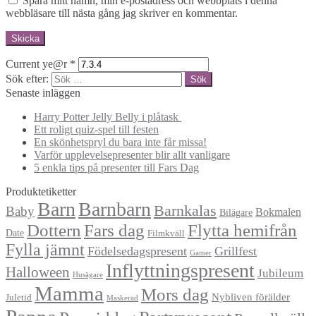
Spara mitt namn, min e-postadress och webbplats i denna
webbläsare till nästa gång jag skriver en kommentar.
Current ye@r
*
Sök efter:
Senaste inläggen
Harry Potter Jelly Belly i plåtask
Ett roligt quiz-spel till festen
En skönhetspryl du bara inte får missa!
Varför upplevelsepresenter blir allt vanligare
5 enkla tips på presenter till Fars Dag
Produktetiketter
Barn
Barnbarn
Barnkalas
Baby
Bokmalen
Bilägare
Dottern
Fars dag
Flytta hemifrån
Date
Filmkväll
Fylla jämnt
Födelsedagspresent
Grillfest
Gamer
Inflyttningspresent
Halloween
Jubileum
Husägare
Mamma
Mors dag
Nybliven förälder
Juletid
Maskerad