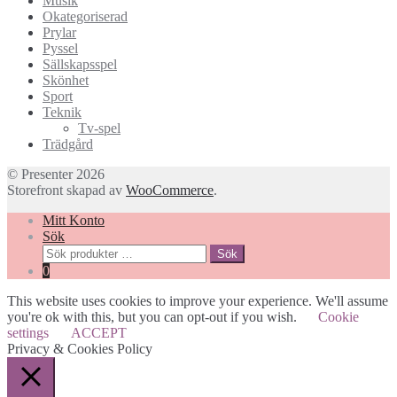
Musik
Okategoriserad
Prylar
Pyssel
Sällskapsspel
Skönhet
Sport
Teknik
Tv-spel
Trädgård
© Presenter 2026
Storefront skapad av
WooCommerce
.
Mitt Konto
Sök
Sök
Sök
efter:
0
This website uses cookies to improve your experience. We'll assume
you're ok with this, but you can opt-out if you wish.
Cookie
settings
ACCEPT
Privacy & Cookies Policy