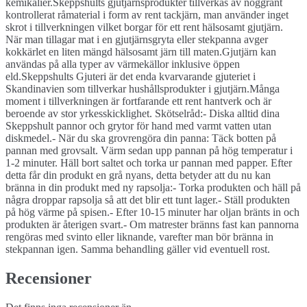
kemikalier.Skeppshults gjutjärnsprodukter tillverkas av noggrant
kontrollerat råmaterial i form av rent tackjärn, man använder inget
skrot i tillverkningen vilket borgar för ett rent hälsosamt gjutjärn.
När man tillagar mat i en gjutjärnsgryta eller stekpanna avger
kokkärlet en liten mängd hälsosamt järn till maten.Gjutjärn kan
användas på alla typer av värmekällor inklusive öppen
eld.Skeppshults Gjuteri är det enda kvarvarande gjuteriet i
Skandinavien som tillverkar hushållsprodukter i gjutjärn.Många
moment i tillverkningen är fortfarande ett rent hantverk och är
beroende av stor yrkesskicklighet. Skötselråd:- Diska alltid dina
Skeppshult pannor och grytor för hand med varmt vatten utan
diskmedel.- När du ska grovrengöra din panna: Täck botten på
pannan med grovsalt. Värm sedan upp pannan på hög temperatur i
1-2 minuter. Häll bort saltet och torka ur pannan med papper. Efter
detta får din produkt en grå nyans, detta betyder att du nu kan
bränna in din produkt med ny rapsolja:- Torka produkten och häll på
några droppar rapsolja så att det blir ett tunt lager.- Ställ produkten
på hög värme på spisen.- Efter 10-15 minuter har oljan bränts in och
produkten är återigen svart.- Om matrester bränns fast kan pannorna
rengöras med svinto eller liknande, varefter man bör bränna in
stekpannan igen. Samma behandling gäller vid eventuell rost.
Recensioner