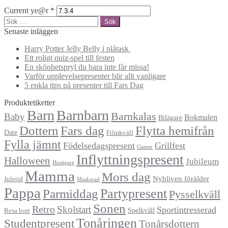
Current ye@r
*
Sök
efter:
Senaste inläggen
Harry Potter Jelly Belly i plåtask
Ett roligt quiz-spel till festen
En skönhetspryl du bara inte får missa!
Varför upplevelsepresenter blir allt vanligare
5 enkla tips på presenter till Fars Dag
Produktetiketter
Barn
Barnbarn
Barnkalas
Baby
Bokmalen
Bilägare
Dottern
Fars dag
Flytta hemifrån
Date
Filmkväll
Fylla jämnt
Födelsedagspresent
Grillfest
Gamer
Inflyttningspresent
Halloween
Jubileum
Husägare
Mamma
Mors dag
Nybliven förälder
Juletid
Maskerad
Pappa
Partypresent
Parmiddag
Pysselkväll
Sonen
Retro
Skolstart
Sportintresserad
Spelkväll
Resa bort
Tonåringen
Studentpresent
Tonårsdottern