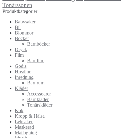
Tonårssonen
Produktkategorier
Babysaker
Bil
Blommor
Böcker
Barnböcker
Dryck
Film
Barnfilm
Godis
Husdjur
Inredning
Barnrum
Kläder
Accessoarer
Barnkläder
Tonårskläder
Kök
Kropp & Hälsa
Leksaker
Maskerad
Matlagning