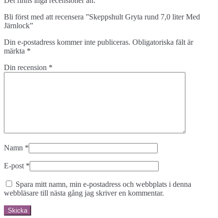
Det finns inga recensioner än.
Bli först med att recensera ”Skeppshult Gryta rund 7,0 liter Med
Järnlock”
Din e-postadress kommer inte publiceras.
Obligatoriska fält är
märkta
*
Din recension
*
Namn
*
E-post
*
Spara mitt namn, min e-postadress och webbplats i denna
webbläsare till nästa gång jag skriver en kommentar.