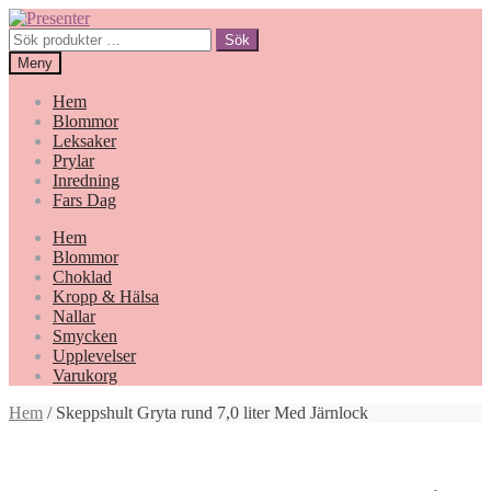
Hoppa
Gå
till
till
Sök
Sök
navigering
innehåll
efter:
Meny
Hem
Blommor
Leksaker
Prylar
Inredning
Fars Dag
Hem
Blommor
Choklad
Kropp & Hälsa
Nallar
Smycken
Upplevelser
Varukorg
Hem
/ Skeppshult Gryta rund 7,0 liter Med Järnlock