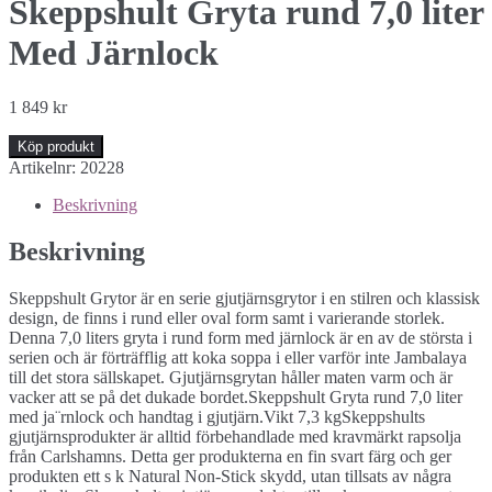
Skeppshult Gryta rund 7,0 liter
Med Järnlock
1 849
kr
Köp produkt
Artikelnr:
20228
Beskrivning
Beskrivning
Skeppshult Grytor är en serie gjutjärnsgrytor i en stilren och klassisk
design, de finns i rund eller oval form samt i varierande storlek.
Denna 7,0 liters gryta i rund form med järnlock är en av de största i
serien och är förträfflig att koka soppa i eller varför inte Jambalaya
till det stora sällskapet. Gjutjärnsgrytan håller maten varm och är
vacker att se på det dukade bordet.Skeppshult Gryta rund 7,0 liter
med ja¨rnlock och handtag i gjutjärn.Vikt 7,3 kgSkeppshults
gjutjärnsprodukter är alltid förbehandlade med kravmärkt rapsolja
från Carlshamns. Detta ger produkterna en fin svart färg och ger
produkten ett s k Natural Non-Stick skydd, utan tillsats av några