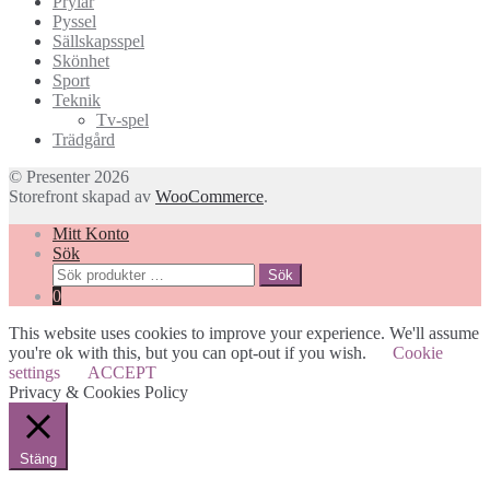
Prylar
Pyssel
Sällskapsspel
Skönhet
Sport
Teknik
Tv-spel
Trädgård
© Presenter 2026
Storefront skapad av
WooCommerce
.
Mitt Konto
Sök
Sök
Sök
efter:
0
This website uses cookies to improve your experience. We'll assume
you're ok with this, but you can opt-out if you wish.
Cookie
settings
ACCEPT
Privacy & Cookies Policy
Stäng