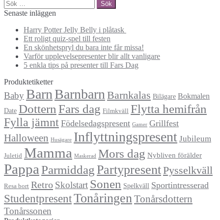
Sök
efter:
Senaste inläggen
Harry Potter Jelly Belly i plåtask
Ett roligt quiz-spel till festen
En skönhetspryl du bara inte får missa!
Varför upplevelsepresenter blir allt vanligare
5 enkla tips på presenter till Fars Dag
Produktetiketter
Barn
Barnbarn
Barnkalas
Baby
Bokmalen
Bilägare
Dottern
Fars dag
Flytta hemifrån
Date
Filmkväll
Fylla jämnt
Födelsedagspresent
Grillfest
Gamer
Inflyttningspresent
Halloween
Jubileum
Husägare
Mamma
Mors dag
Nybliven förälder
Juletid
Maskerad
Pappa
Partypresent
Parmiddag
Pysselkväll
Sonen
Retro
Skolstart
Sportintresserad
Spelkväll
Resa bort
Tonåringen
Studentpresent
Tonårsdottern
Tonårssonen