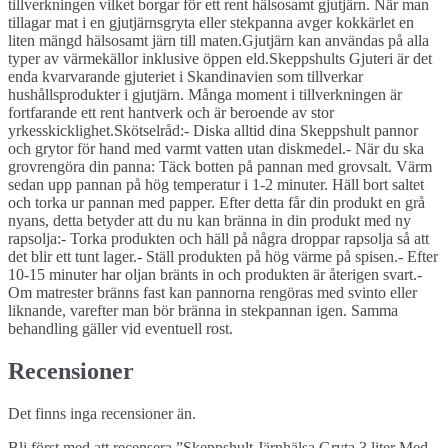
tillverkningen vilket borgar för ett rent hälsosamt gjutjärn. När man
tillagar mat i en gjutjärnsgryta eller stekpanna avger kokkärlet en
liten mängd hälsosamt järn till maten.Gjutjärn kan användas på alla
typer av värmekällor inklusive öppen eld.Skeppshults Gjuteri är det
enda kvarvarande gjuteriet i Skandinavien som tillverkar
hushållsprodukter i gjutjärn. Många moment i tillverkningen är
fortfarande ett rent hantverk och är beroende av stor
yrkesskicklighet.Skötselråd:- Diska alltid dina Skeppshult pannor
och grytor för hand med varmt vatten utan diskmedel.- När du ska
grovrengöra din panna: Täck botten på pannan med grovsalt. Värm
sedan upp pannan på hög temperatur i 1-2 minuter. Häll bort saltet
och torka ur pannan med papper. Efter detta får din produkt en grå
nyans, detta betyder att du nu kan bränna in din produkt med ny
rapsolja:- Torka produkten och häll på några droppar rapsolja så att
det blir ett tunt lager.- Ställ produkten på hög värme på spisen.- Efter
10-15 minuter har oljan bränts in och produkten är återigen svart.-
Om matrester bränns fast kan pannorna rengöras med svinto eller
liknande, varefter man bör bränna in stekpannan igen. Samma
behandling gäller vid eventuell rost.
Recensioner
Det finns inga recensioner än.
Bli först med att recensera ”Skeppshult Järnhälsa Gryta 3 liter Med