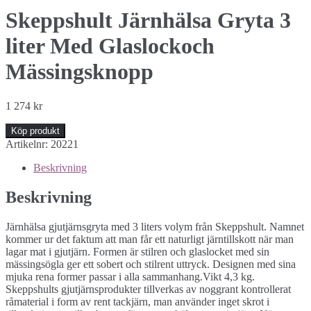
Skeppshult Järnhälsa Gryta 3
liter Med Glaslockoch
Mässingsknopp
1 274
kr
Köp produkt
Artikelnr:
20221
Beskrivning
Beskrivning
Järnhälsa gjutjärnsgryta med 3 liters volym från Skeppshult. Namnet
kommer ur det faktum att man får ett naturligt järntillskott när man
lagar mat i gjutjärn. Formen är stilren och glaslocket med sin
mässingsögla ger ett sobert och stilrent uttryck. Designen med sina
mjuka rena former passar i alla sammanhang.Vikt 4,3 kg.
Skeppshults gjutjärnsprodukter tillverkas av noggrant kontrollerat
råmaterial i form av rent tackjärn, man använder inget skrot i