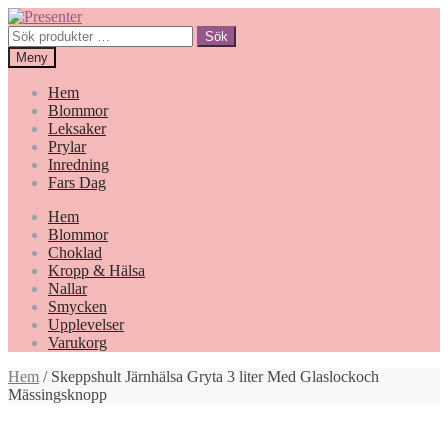
Hoppa
Gå
till
till
Sök
Sök
navigering
innehåll
efter:
Meny
Hem
Blommor
Leksaker
Prylar
Inredning
Fars Dag
Hem
Blommor
Choklad
Kropp & Hälsa
Nallar
Smycken
Upplevelser
Varukorg
Hem
/ Skeppshult Järnhälsa Gryta 3 liter Med Glaslockoch
Mässingsknopp