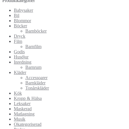
Produktkategorier
Babysaker
Bil
Blommor
Böcker
Barnböcker
Dryck
Film
Barnfilm
Godis
Husdjur
Inredning
Barnrum
Kläder
Accessoarer
Barnkläder
Tonårskläder
Kök
Kropp & Hälsa
Leksaker
Maskerad
Matlagning
Musik
Okategoriserad