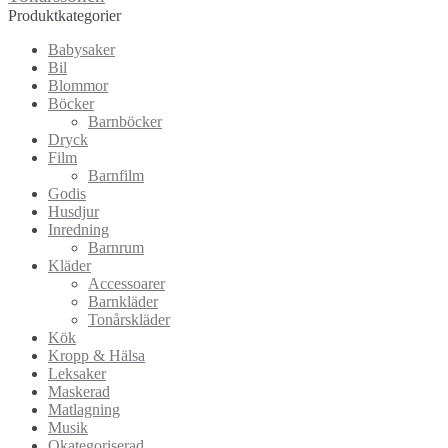
Produktkategorier
Babysaker
Bil
Blommor
Böcker
Barnböcker
Dryck
Film
Barnfilm
Godis
Husdjur
Inredning
Barnrum
Kläder
Accessoarer
Barnkläder
Tonårskläder
Kök
Kropp & Hälsa
Leksaker
Maskerad
Matlagning
Musik
Okategoriserad