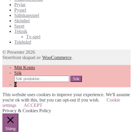
Prylar
Pyssel
Sällskapsspel
Skönhet
Sport
Teknik
Tv-spel
Trädgård
© Presenter 2026
Storefront skapad av
WooCommerce
.
Mitt Konto
Sök
Sök
Sök
efter:
0
This website uses cookies to improve your experience. We'll assume
you're ok with this, but you can opt-out if you wish.
Cookie
settings
ACCEPT
Privacy & Cookies Policy
Stäng