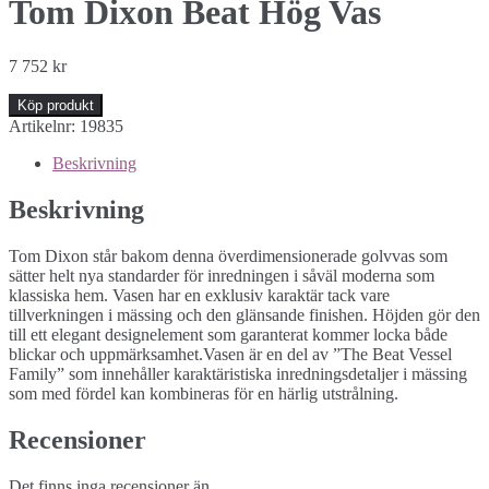
Tom Dixon Beat Hög Vas
7 752
kr
Köp produkt
Artikelnr:
19835
Beskrivning
Beskrivning
Tom Dixon står bakom denna överdimensionerade golvvas som
sätter helt nya standarder för inredningen i såväl moderna som
klassiska hem. Vasen har en exklusiv karaktär tack vare
tillverkningen i mässing och den glänsande finishen. Höjden gör den
till ett elegant designelement som garanterat kommer locka både
blickar och uppmärksamhet.Vasen är en del av ”The Beat Vessel
Family” som innehåller karaktäristiska inredningsdetaljer i mässing
som med fördel kan kombineras för en härlig utstrålning.
Recensioner
Det finns inga recensioner än.