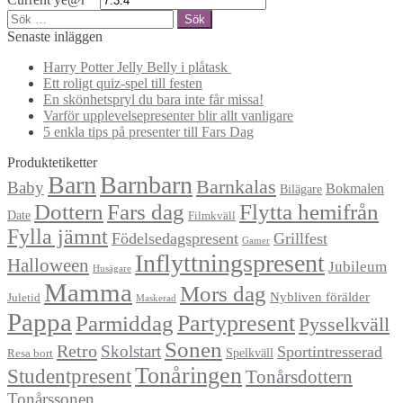
Sök
efter:
Senaste inläggen
Harry Potter Jelly Belly i plåtask
Ett roligt quiz-spel till festen
En skönhetspryl du bara inte får missa!
Varför upplevelsepresenter blir allt vanligare
5 enkla tips på presenter till Fars Dag
Produktetiketter
Barn
Barnbarn
Barnkalas
Baby
Bokmalen
Bilägare
Dottern
Fars dag
Flytta hemifrån
Date
Filmkväll
Fylla jämnt
Födelsedagspresent
Grillfest
Gamer
Inflyttningspresent
Halloween
Jubileum
Husägare
Mamma
Mors dag
Nybliven förälder
Juletid
Maskerad
Pappa
Partypresent
Parmiddag
Pysselkväll
Sonen
Retro
Skolstart
Sportintresserad
Spelkväll
Resa bort
Tonåringen
Studentpresent
Tonårsdottern
Tonårssonen