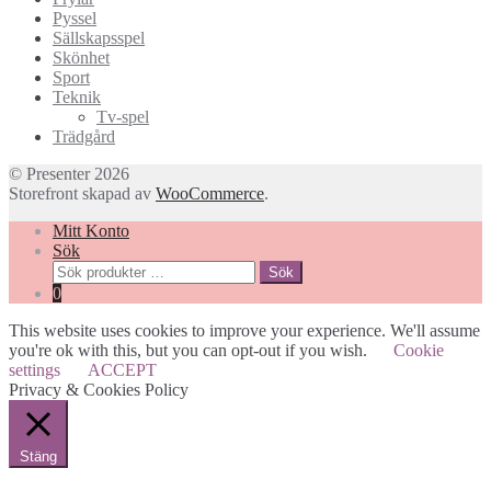
Pyssel
Sällskapsspel
Skönhet
Sport
Teknik
Tv-spel
Trädgård
© Presenter 2026
Storefront skapad av
WooCommerce
.
Mitt Konto
Sök
Sök
Sök
efter:
0
This website uses cookies to improve your experience. We'll assume
you're ok with this, but you can opt-out if you wish.
Cookie
settings
ACCEPT
Privacy & Cookies Policy
Stäng