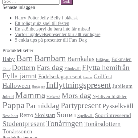
Sök
efter:
Senaste inläggen
Harry Potter Jelly Belly i plåtask
Ett roligt quiz-spel till festen
En skönhetspryl du bara inte får missa!
Varför upplevelsepresenter blir allt vanligare
5 enkla tips på presenter till Fars Dag
Produktetiketter
Barn
Barnbarn
Barnkalas
Baby
Bokmalen
Bilägare
Dottern
Fars dag
Flytta hemifrån
Date
Filmkväll
Fylla jämnt
Födelsedagspresent
Grillfest
Gamer
Inflyttningspresent
Halloween
Jubileum
Husägare
Mamma
Mors dag
Nybliven förälder
Juletid
Maskerad
Pappa
Partypresent
Parmiddag
Pysselkväll
Sonen
Retro
Skolstart
Sportintresserad
Spelkväll
Resa bort
Tonåringen
Studentpresent
Tonårsdottern
Tonårssonen
Produktkategorier