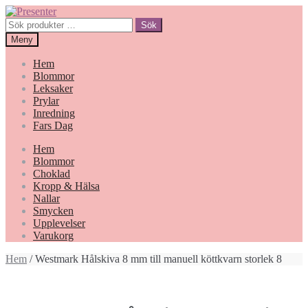
Hoppa
Gå
till
till
Sök
Sök
navigering
innehåll
efter:
Meny
Hem
Blommor
Leksaker
Prylar
Inredning
Fars Dag
Hem
Blommor
Choklad
Kropp & Hälsa
Nallar
Smycken
Upplevelser
Varukorg
Hem
/ Westmark Hålskiva 8 mm till manuell köttkvarn storlek 8