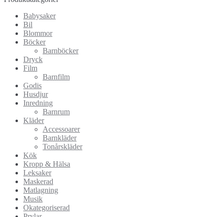
Babysaker
Bil
Blommor
Böcker
Barnböcker
Dryck
Film
Barnfilm
Godis
Husdjur
Inredning
Barnrum
Kläder
Accessoarer
Barnkläder
Tonårskläder
Kök
Kropp & Hälsa
Leksaker
Maskerad
Matlagning
Musik
Okategoriserad
Prylar