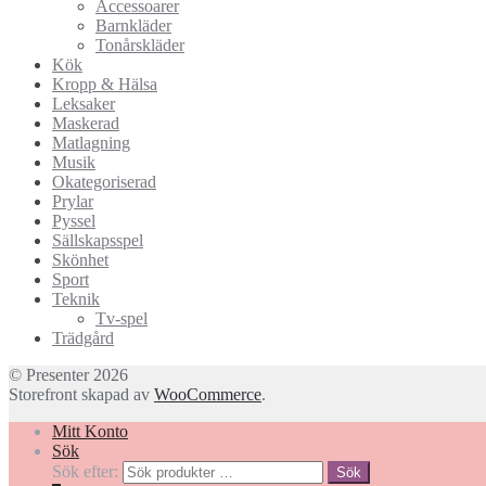
Accessoarer
Barnkläder
Tonårskläder
Kök
Kropp & Hälsa
Leksaker
Maskerad
Matlagning
Musik
Okategoriserad
Prylar
Pyssel
Sällskapsspel
Skönhet
Sport
Teknik
Tv-spel
Trädgård
© Presenter 2026
Storefront skapad av
WooCommerce
.
Mitt Konto
Sök
Sök efter:
Sök