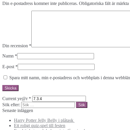
Din e-postadress kommer inte publiceras.
Obligatoriska fält är märkta
Din recension
*
Namn
*
E-post
*
Spara mitt namn, min e-postadress och webbplats i denna webbläsa
Current ye@r
*
Sök efter:
Senaste inläggen
Harry Potter Jelly Belly i plåtask
Ett roligt quiz-spel till festen