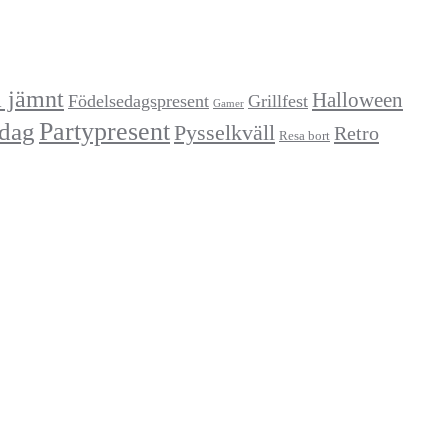
a jämnt
Halloween
Födelsedagspresent
Grillfest
Gamer
Partypresent
dag
Pysselkväll
Retro
Resa bort