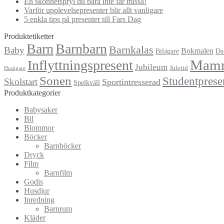
En skönhetspryl du bara inte får missa!
Varför upplevelsepresenter blir allt vanligare
5 enkla tips på presenter till Fars Dag
Produktetiketter
Barn
Barnbarn
Barnkalas
Baby
Bokmalen
Bilägare
Da
Mam
Inflyttningspresent
Jubileum
Juletid
Husägare
Sonen
Studentprese
Skolstart
Sportintresserad
Spelkväll
Produktkategorier
Babysaker
Bil
Blommor
Böcker
Barnböcker
Dryck
Film
Barnfilm
Godis
Husdjur
Inredning
Barnrum
Kläder