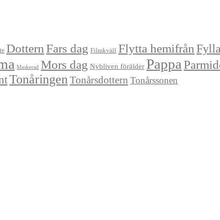
Dottern
Fars dag
Flytta hemifrån
Fyll
te
Filmkväll
ma
Pappa
Mors dag
Parmid
Nybliven förälder
Maskerad
Tonåringen
nt
Tonårsdottern
Tonårssonen