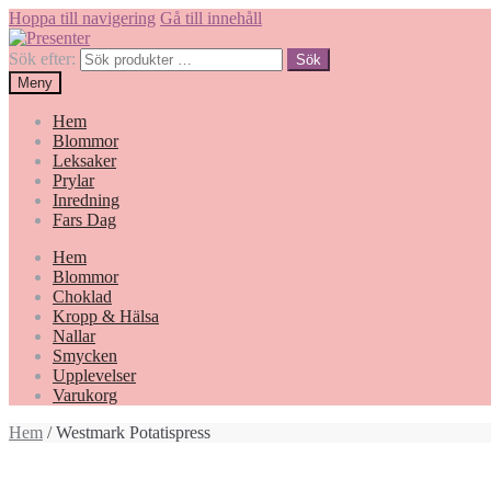
Hoppa till navigering
Gå till innehåll
Sök efter:
Sök
Meny
Hem
Blommor
Leksaker
Prylar
Inredning
Fars Dag
Hem
Blommor
Choklad
Kropp & Hälsa
Nallar
Smycken
Upplevelser
Varukorg
Hem
/ Westmark Potatispress