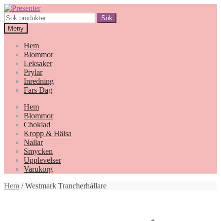
Hoppa
Gå
till
till
Sök
Sök
navigering
innehåll
efter:
Meny
Hem
Blommor
Leksaker
Prylar
Inredning
Fars Dag
Hem
Blommor
Choklad
Kropp & Hälsa
Nallar
Smycken
Upplevelser
Varukorg
Hem
/ Westmark Trancherhållare