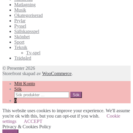
Matlagning
Musik
Okategoriserad
Prylar
Pyssel
Sällskapsspel
Skönhet
Sport
Teknik
Tv-spel
Trädgård
© Presenter 2026
Storefront skapad av
WooCommerce
.
Mitt Konto
Sök
Sök
Sök
efter:
0
This website uses cookies to improve your experience. We'll assume
you're ok with this, but you can opt-out if you wish.
Cookie
settings
ACCEPT
Privacy & Cookies Policy