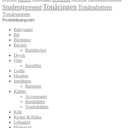
Tonåringen
Studentpresent
Tonårsdottern
Tonårssonen
Produktkategorier
Babysaker
Bil
Blommor
Böcker
Barnböcker
Dryck
Film
Barnfilm
Godis
Husdjur
Inredning
Barnrum
Kläder
Accessoarer
Barnkläder
Tonårskläder
Kök
Kropp & Hälsa
Leksaker
Maskerad