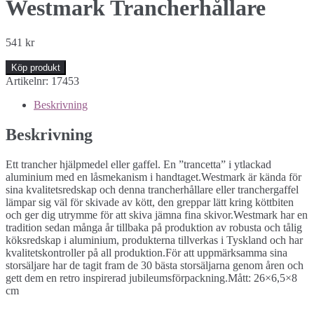
Westmark Trancherhållare
541
kr
Köp produkt
Artikelnr:
17453
Beskrivning
Beskrivning
Ett trancher hjälpmedel eller gaffel. En ”trancetta” i ytlackad
aluminium med en låsmekanism i handtaget.Westmark är kända för
sina kvalitetsredskap och denna trancherhållare eller tranchergaffel
lämpar sig väl för skivade av kött, den greppar lätt kring köttbiten
och ger dig utrymme för att skiva jämna fina skivor.Westmark har en
tradition sedan många år tillbaka på produktion av robusta och tålig
köksredskap i aluminium, produkterna tillverkas i Tyskland och har
kvalitetskontroller på all produktion.För att uppmärksamma sina
storsäljare har de tagit fram de 30 bästa storsäljarna genom åren och
gett dem en retro inspirerad jubileumsförpackning.Mått: 26×6,5×8
cm