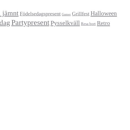
a jämnt
Halloween
Födelsedagspresent
Grillfest
Gamer
Partypresent
dag
Pysselkväll
Retro
Resa bort