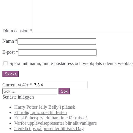
Din recension
*
Namn
*
E-post
*
Spara mitt namn, min e-postadress och webbplats i denna webbläsa
Current ye@r
*
Sök
efter:
Senaste inläggen
Harry Potter Jelly Belly i plåtask
Ett roligt quiz-spel till festen
En skönhetspryl du bara inte får missa!
Varför upplevelsepresenter blir allt vanligare
5 enkla tips på presenter till Fars Dag