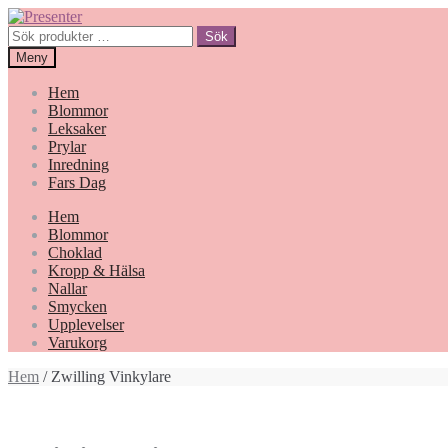
Hoppa
Gå
till
till
Sök
Sök
navigering
innehåll
efter:
Meny
Hem
Blommor
Leksaker
Prylar
Inredning
Fars Dag
Hem
Blommor
Choklad
Kropp & Hälsa
Nallar
Smycken
Upplevelser
Varukorg
Hem
/ Zwilling Vinkylare