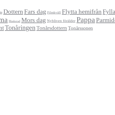
Dottern
Fars dag
Flytta hemifrån
Fyll
te
Filmkväll
ma
Pappa
Mors dag
Parmid
Nybliven förälder
Maskerad
Tonåringen
nt
Tonårsdottern
Tonårssonen