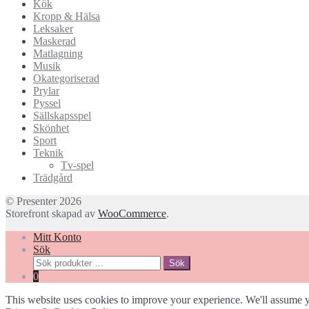
Kök
Kropp & Hälsa
Leksaker
Maskerad
Matlagning
Musik
Okategoriserad
Prylar
Pyssel
Sällskapsspel
Skönhet
Sport
Teknik
Tv-spel
Trädgård
© Presenter 2026
Storefront skapad av
WooCommerce
.
Mitt Konto
Sök
Sök
Sök
efter:
0
This website uses cookies to improve your experience. We'll assume yo