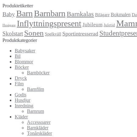
Produktetiketter
Barn
Barnbarn
Barnkalas
Baby
Bokmalen
Bilägare
Da
Mam
Inflyttningspresent
Jubileum
Juletid
Husägare
Sonen
Studentprese
Skolstart
Sportintresserad
Spelkväll
Produktkategorier
Babysaker
Bil
Blommor
Böcker
Barnböcker
Dryck
Film
Barnfilm
Godis
Husdjur
Inredning
Barnrum
Kläder
Accessoarer
Barnkläder
Tonårskläder